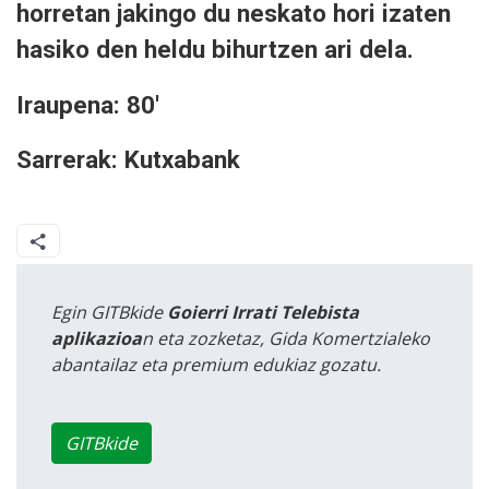
horretan jakingo du neskato hori izaten
hasiko den heldu bihurtzen ari dela.
Iraupena: 80'
Sarrerak: Kutxabank
Egin GITBkide
Goierri Irrati Telebista
aplikazioa
n eta zozketaz, Gida Komertzialeko
abantailaz eta premium edukiaz gozatu.
GITBkide