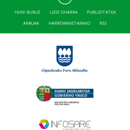
HONI BURUZ
LEGE OHARRA
PUBLIZITATEA
ARAUAK
HARREMANETARAKO
RSS