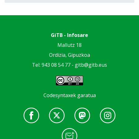
GiTB - Infosare
Mallutz 18
Ordizia, Gipuzkoa
Tel: 943 08 54 77 -
gitb@gitb.eus
Codesyntaxek garatua