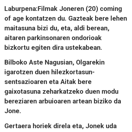
Laburpena:Filmak Joneren (20) coming
of age kontatzen du. Gazteak bere lehen
maitasuna bizi du, eta, aldi berean,
aitaren parkinsonaren ondorioak
bizkortu egiten dira ustekabean.
Bilboko Aste Nagusian, Olgarekin
igarotzen duen hilezkortasun-
sentsazioaren eta Aitak bere
gaixotasuna zeharkatzeko duen modu
bereziaren arbuioaren artean biziko da
Jone.
Gertaera horiek direla eta, Jonek uda