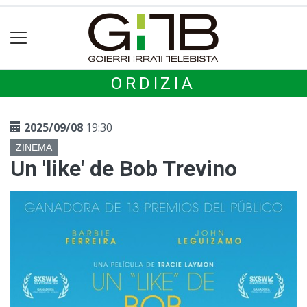
ORDIZIA
2025/09/08
19:30
ZINEMA
Un 'like' de Bob Trevino