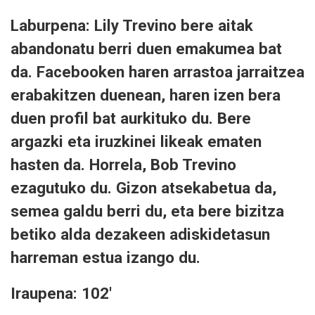
Laburpena: Lily Trevino bere aitak
abandonatu berri duen emakumea bat
da. Facebooken haren arrastoa jarraitzea
erabakitzen duenean, haren izen bera
duen profil bat aurkituko du. Bere
argazki eta iruzkinei likeak ematen
hasten da. Horrela, Bob Trevino
ezagutuko du. Gizon atsekabetua da,
semea galdu berri du, eta bere bizitza
betiko alda dezakeen adiskidetasun
harreman estua izango du.
Iraupena: 102'