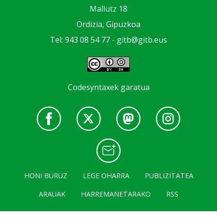
Mallutz 18
Ordizia, Gipuzkoa
Tel: 943 08 54 77 -
gitb@gitb.eus
Codesyntaxek garatua
HONI BURUZ
LEGE OHARRA
PUBLIZITATEA
ARAUAK
HARREMANETARAKO
RSS