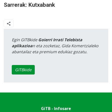
Sarrerak: Kutxabank
Egin GITBkide
Goierri Irrati Telebista
aplikazioa
n eta zozketaz, Gida Komertzialeko
abantailaz eta premium edukiaz gozatu.
GITBkide
GiTB - Infosare