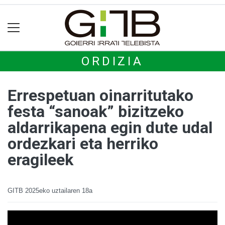
ORDIZIA
Errespetuan oinarritutako
festa “sanoak” bizitzeko
aldarrikapena egin dute udal
ordezkari eta herriko
eragileek
GITB
2025eko uztailaren 18a