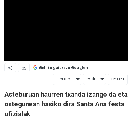
Gehitu gaitzazu Googlen
Entzun
Itzuli
Erraztu
Asteburuan haurren txanda izango da eta
ostegunean hasiko dira Santa Ana festa
ofizialak