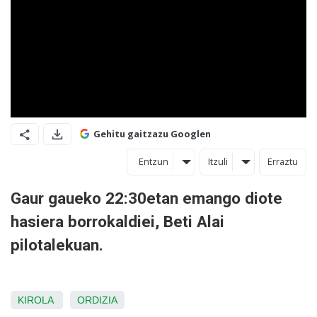
Gehitu gaitzazu Googlen
Entzun
Itzuli
Erraztu
Gaur gaueko 22:30etan emango diote
hasiera borrokaldiei, Beti Alai
pilotalekuan.
KIROLA
ORDIZIA