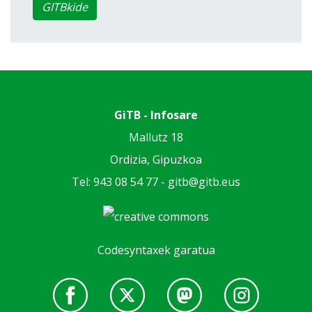
GITBkide
GiTB - Infosare
Mallutz 18
Ordizia, Gipuzkoa
Tel: 943 08 54 77 -
gitb@gitb.eus
Codesyntaxek garatua