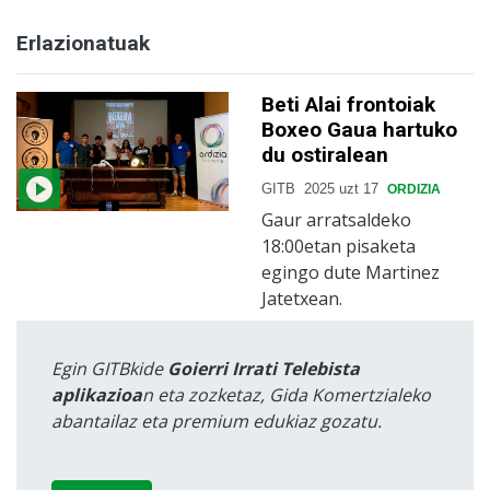
Erlazionatuak
Beti Alai frontoiak
Boxeo Gaua hartuko
du ostiralean
GITB
2025 uzt 17
ORDIZIA
Gaur arratsaldeko
18:00etan pisaketa
egingo dute Martinez
Jatetxean.
Egin GITBkide
Goierri Irrati Telebista
aplikazioa
n eta zozketaz, Gida Komertzialeko
abantailaz eta premium edukiaz gozatu.