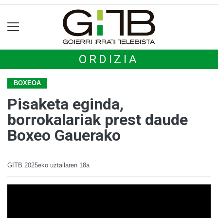
ORDIZIA
BOXEOA
Pisaketa eginda,
borrokalariak prest daude
Boxeo Gauerako
GITB
2025eko uztailaren 18a