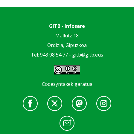
GiTB - Infosare
Mallutz 18
Ordizia, Gipuzkoa
Tel: 943 08 54 77 -
gitb@gitb.eus
Codesyntaxek garatua