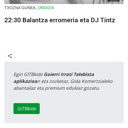
TXOZNA GUNEA,
ORDIZIA
22:30 Balantza erromeria eta DJ Tintz
Egin GITBkide
Goierri Irrati Telebista
aplikazioa
n eta zozketaz, Gida Komertzialeko
abantailaz eta premium edukiaz gozatu.
GITBkide