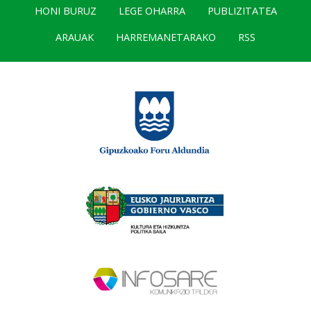
HONI BURUZ
LEGE OHARRA
PUBLIZITATEA
ARAUAK
HARREMANETARAKO
RSS