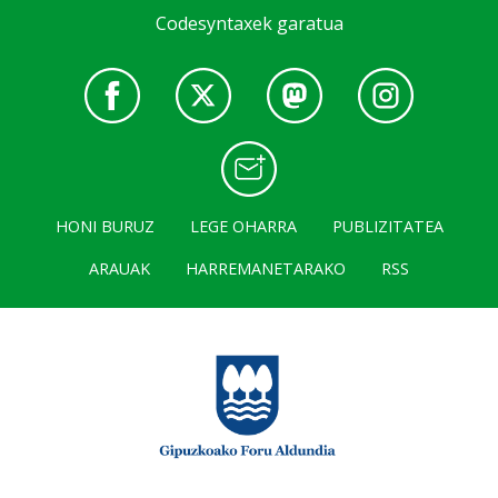
Codesyntaxek garatua
HONI BURUZ
LEGE OHARRA
PUBLIZITATEA
ARAUAK
HARREMANETARAKO
RSS