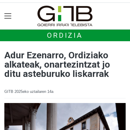
ORDIZIA
Adur Ezenarro, Ordiziako
alkateak, onartezintzat jo
ditu asteburuko liskarrak
GITB
2025eko uztailaren 14a