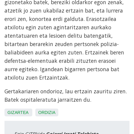
gizonetako batek, bereziki oldarkor egon zenak,
atzetik jo zuen ukabilaz ertzain bat, eta lurrera
erori zen, konortea erdi galduta. Erasotzailea
atxilotu egin zuten agintaritzaren aurkako
atentatuaren eta lesioen delitu batengatik,
bitartean berarekin zeuden pertsonek polizia-
baliabideen aurka egiten zuten. Ertzainek beren
defentsa-elementuak erabili zituzten erasoei
aurre egiteko. Igandean bigarren pertsona bat
atxilotu zuen Ertzaintzak.
Gertakariaren ondorioz, lau ertzain zauritu ziren.
Batek ospitaleratuta jarraitzen du.
GIZARTEA
ORDIZIA