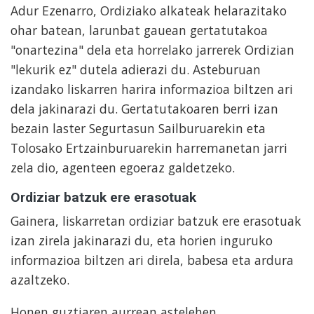
Adur Ezenarro, Ordiziako alkateak helarazitako
ohar batean, larunbat gauean gertatutakoa
"onartezina" dela eta horrelako jarrerek Ordizian
"lekurik ez" dutela adierazi du. Asteburuan
izandako liskarren harira informazioa biltzen ari
dela jakinarazi du. Gertatutakoaren berri izan
bezain laster Segurtasun Sailburuarekin eta
Tolosako Ertzainburuarekin harremanetan jarri
zela dio, agenteen egoeraz galdetzeko.
Ordiziar batzuk ere erasotuak
Gainera, liskarretan ordiziar batzuk ere erasotuak
izan zirela jakinarazi du, eta horien inguruko
informazioa biltzen ari direla, babesa eta ardura
azaltzeko.
Honen guztiaren aurrean astelehen