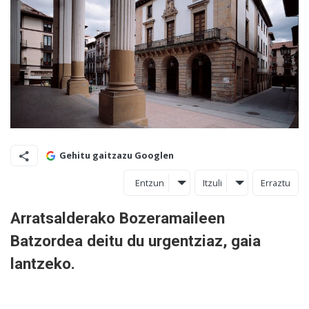
Gehitu gaitzazu Googlen
Entzun
Itzuli
Erraztu
Arratsalderako Bozeramaileen
Batzordea deitu du urgentziaz, gaia
lantzeko.