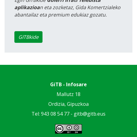
Egin GITBkide
Goierri Irrati Telebista
aplikazioa
n eta zozketaz, Gida Komertzialeko
abantailaz eta premium edukiaz gozatu.
GITBkide
GiTB - Infosare
Mallutz 18
Ordizia, Gipuzkoa
Tel: 943 08 54 77 -
gitb@gitb.eus