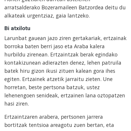
arratsalderako Bozeramaileen Batzordea deitu du
alkateak urgentziaz, gaia lantzeko.
Bi atxilotu
Larunbat gauean jazo ziren gertakariak, ertzainak
borroka baten berri jaso eta Araba kalera
hurbildu zirenean. Ertzaintzak berak egindako
kontakizunean adierazten denez, lehen patruila
batek hiru gizon ikusi zituen kalean gora ihes
egiten. Ertzainek atzetik jarraitu zieten. Une
horretan, beste pertsona batzuk, ustez
lehenengoen senideak, ertzainen lana oztopatzen
hasi ziren.
Ertzaintzaren arabera, pertsonen jarrera
bortitzak tentsioa areagotu zuen bertan, eta