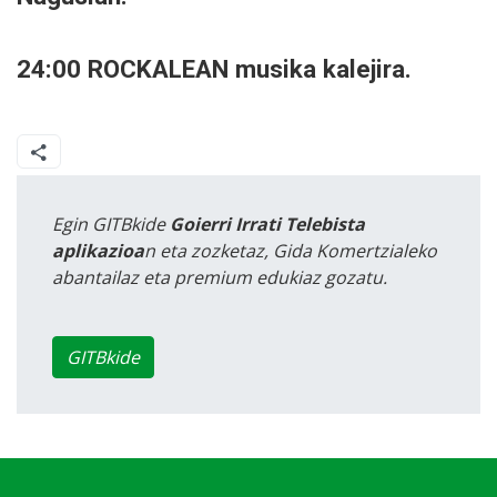
24:00 ROCKALEAN musika kalejira.
Egin GITBkide
Goierri Irrati Telebista
aplikazioa
n eta zozketaz, Gida Komertzialeko
abantailaz eta premium edukiaz gozatu.
GITBkide