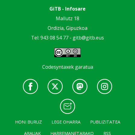
GiTB - Infosare
Mallutz 18
Ordizia, Gipuzkoa
Tel: 943 08 54 77 -
gitb@gitb.eus
Codesyntaxek garatua
HONI BURUZ
LEGE OHARRA
PUBLIZITATEA
ARAUAK
HARREMANETARAKO
RSS