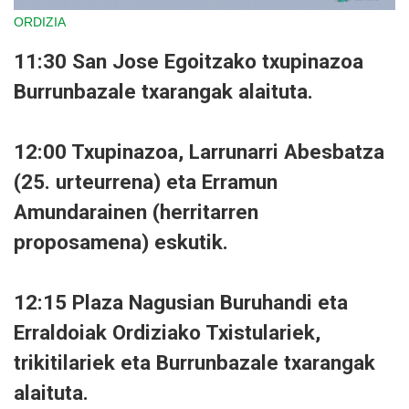
ORDIZIA
11:30 San Jose Egoitzako txupinazoa
Burrunbazale txarangak alaituta.
12:00 Txupinazoa, Larrunarri Abesbatza
(25. urteurrena) eta Erramun
Amundarainen (herritarren
proposamena) eskutik.
12:15 Plaza Nagusian Buruhandi eta
Erraldoiak Ordiziako Txistulariek,
trikitilariek eta Burrunbazale txarangak
alaituta.