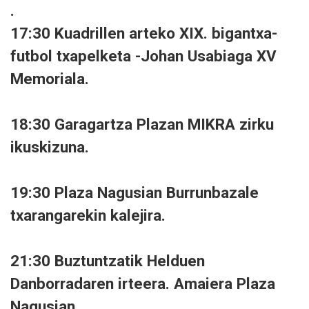
.
17:30 Kuadrillen arteko XIX. bigantxa-
futbol txapelketa -Johan Usabiaga XV
Memoriala.
18:30 Garagartza Plazan MIKRA zirku
ikuskizuna.
19:30 Plaza Nagusian Burrunbazale
txarangarekin kalejira.
21:30 Buztuntzatik Helduen
Danborradaren irteera. Amaiera Plaza
Nagusian.