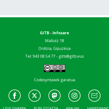
GiTB - Infosare
Mallutz 18
Ordizia, Gipuzkoa
Tel: 943 08 54 77 -
gitb@gitb.eus
Codesyntaxek garatua
LEGE OHARRA
PUBLIZITATEA
ARAUAK
HARREMANE