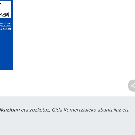
likazioa
n eta zozketaz, Gida Komertzialeko abantailaz eta