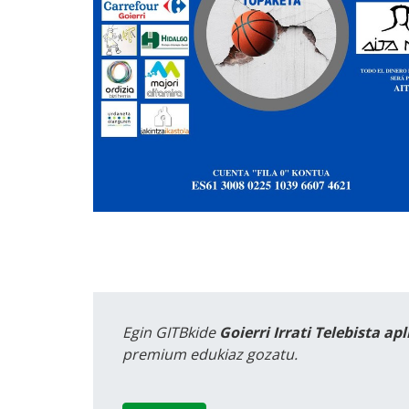
Egin GITBkide
Goierri Irrati Telebista ap
premium edukiaz gozatu.