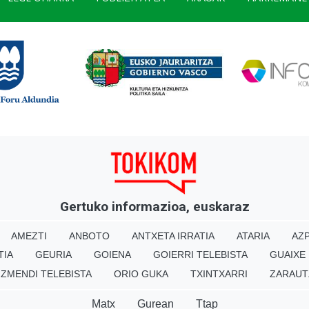
Gertuko informazioa, euskaraz
AMEZTI
ANBOTO
ANTXETA IRRATIA
ATARIA
AZP
TIA
GEURIA
GOIENA
GOIERRI TELEBISTA
GUAIXE
IZMENDI TELEBISTA
ORIO GUKA
TXINTXARRI
ZARAUT
Matx
Gurean
Ttap