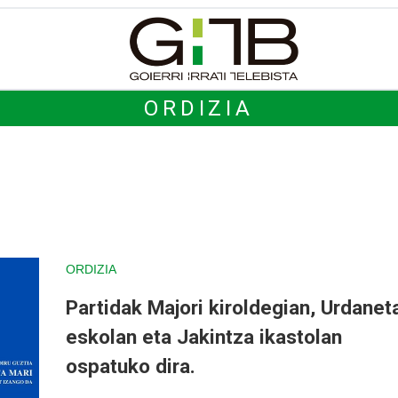
ORDIZIA
ORDIZIA
Partidak Majori kiroldegian, Urdanet
eskolan eta Jakintza ikastolan
ospatuko dira.