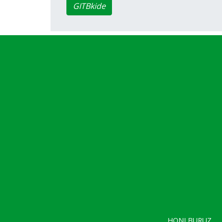
GITBkide
HONI BURUZ