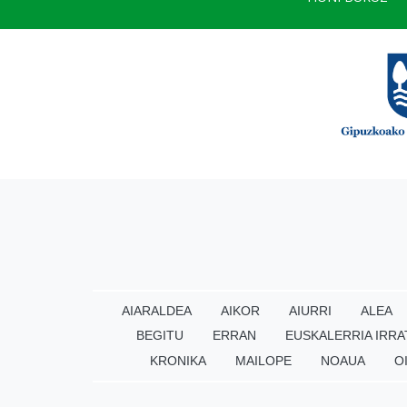
AIARALDEA
AIKOR
AIURRI
ALEA
BEGITU
ERRAN
EUSKALERRIA IRRA
KRONIKA
MAILOPE
NOAUA
O