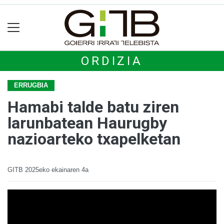
ORDIZIA
ERRUGBIA
Hamabi talde batu ziren
larunbatean Haurugby
nazioarteko txapelketan
GITB
2025eko ekainaren 4a