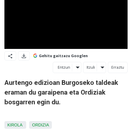
Gehitu gaitzazu Googlen
Entzun
Itzuli
Erraztu
Aurtengo edizioan Burgoseko taldeak
eraman du garaipena eta Ordiziak
bosgarren egin du.
KIROLA
ORDIZIA