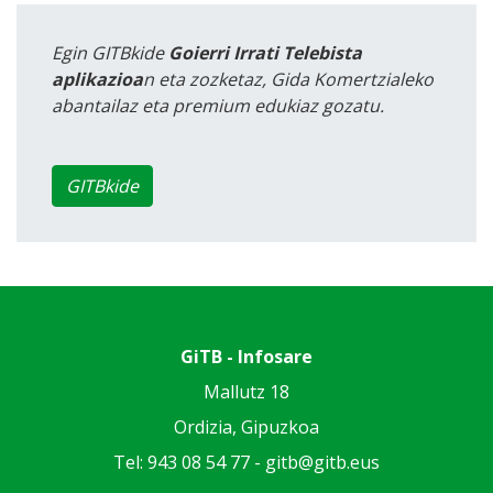
Egin GITBkide
Goierri Irrati Telebista
aplikazioa
n eta zozketaz, Gida Komertzialeko
abantailaz eta premium edukiaz gozatu.
GITBkide
GiTB - Infosare
Mallutz 18
Ordizia, Gipuzkoa
Tel: 943 08 54 77 -
gitb@gitb.eus