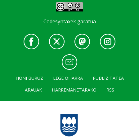
Codesyntaxek garatua
HONI BURUZ
LEGE OHARRA
PUBLIZITATEA
ARAUAK
HARREMANETARAKO
RSS