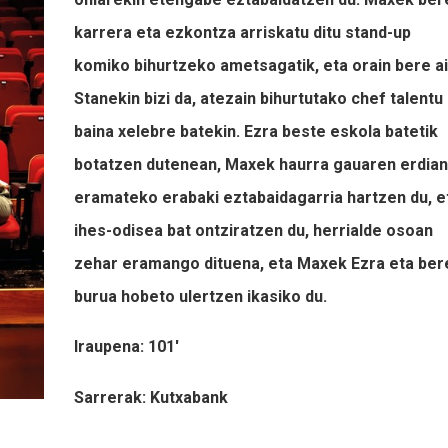
karrera eta ezkontza arriskatu ditu stand-up
komiko bihurtzeko ametsagatik, eta orain bere ai
Stanekin bizi da, atezain bihurtutako chef talentu
baina xelebre batekin. Ezra beste eskola batetik
botatzen dutenean, Maxek haurra gauaren erdian
eramateko erabaki eztabaidagarria hartzen du, e
ihes-odisea bat ontziratzen du, herrialde osoan
zehar eramango dituena, eta Maxek Ezra eta ber
burua hobeto ulertzen ikasiko du.
Iraupena: 101'
Sarrerak: Kutxabank