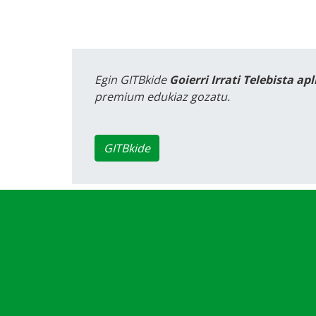
Egin GITBkide
Goierri Irrati Telebista ap
premium edukiaz gozatu.
GITBkide