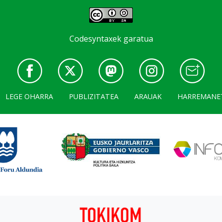
Codesyntaxek garatua
LEGE OHARRA
PUBLIZITATEA
ARAUAK
HARREMANE