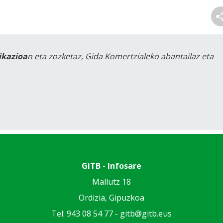
likazioa
n eta zozketaz, Gida Komertzialeko abantailaz eta
GiTB - Infosare
Mallutz 18
Ordizia, Gipuzkoa
Tel: 943 08 54 77 -
gitb@gitb.eus