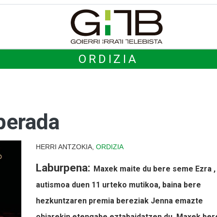
ORDIZIA
perada
HERRI ANTZOKIA,
ORDIZIA
Laburpena:
Maxek maite du bere seme Ezra ,
autismoa duen 11 urteko mutikoa, baina bere
hezkuntzaren premia bereziak Jenna emazte
ohiarekin etengabe eztabaidatzen du. Maxek ber