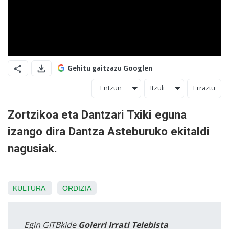
Gehitu gaitzazu Googlen
Entzun
Itzuli
Erraztu
Zortzikoa eta Dantzari Txiki eguna
izango dira Dantza Asteburuko ekitaldi
nagusiak.
KULTURA
ORDIZIA
Egin GITBkide
Goierri Irrati Telebista