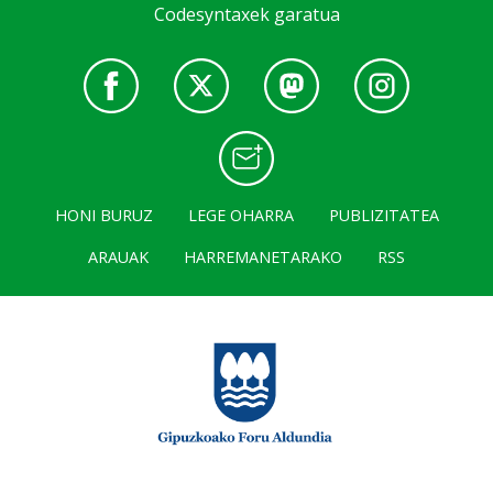
Codesyntaxek garatua
HONI BURUZ
LEGE OHARRA
PUBLIZITATEA
ARAUAK
HARREMANETARAKO
RSS