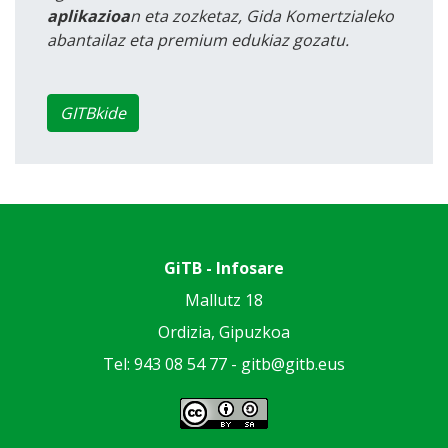
aplikazioa
n eta zozketaz, Gida Komertzialeko
abantailaz eta premium edukiaz gozatu.
GITBkide
GiTB - Infosare
Mallutz 18
Ordizia, Gipuzkoa
Tel: 943 08 54 77 -
gitb@gitb.eus