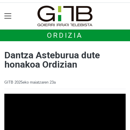
ORDIZIA
Dantza Asteburua dute
honakoa Ordizian
GITB
2025eko maiatzaren 23a