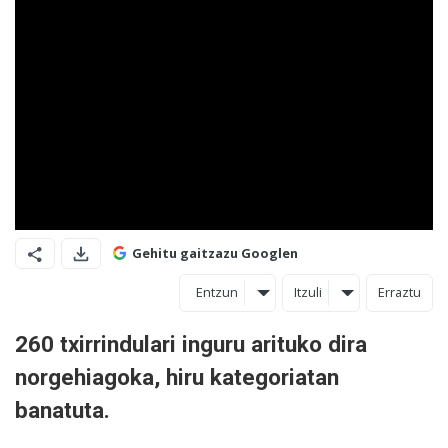
Gehitu gaitzazu Googlen
Entzun
Itzuli
Erraztu
260 txirrindulari inguru arituko dira
norgehiagoka, hiru kategoriatan
banatuta.