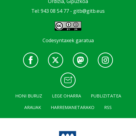
Ordizia, Gipuzkoa
Tel: 943 08 54 77 -
gitb@gitb.eus
Codesyntaxek garatua
HONI BURUZ
LEGE OHARRA
PUBLIZITATEA
ARAUAK
HARREMANETARAKO
RSS