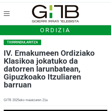
ORDIZIA
TXIRRINDULARITZA
IV. Emakumeen Ordiziako
Klasikoa jokatuko da
datorren larunbatean,
Gipuzkoako Itzuliaren
barruan
GITB
2025eko maiatzaren 21a