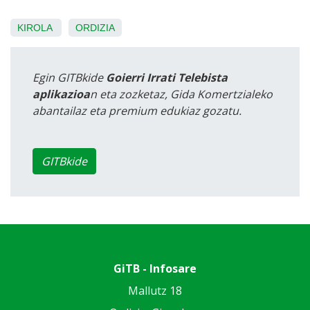
KIROLA
ORDIZIA
Egin GITBkide
Goierri Irrati Telebista
aplikazioa
n eta zozketaz, Gida Komertzialeko
abantailaz eta premium edukiaz gozatu.
GITBkide
GiTB - Infosare
Mallutz 18