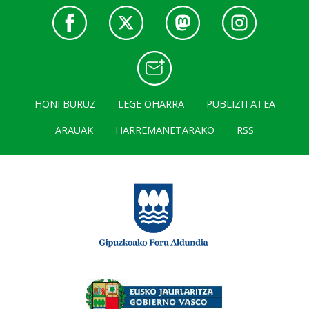
HONI BURUZ
LEGE OHARRA
PUBLIZITATEA
ARAUAK
HARREMANETARAKO
RSS