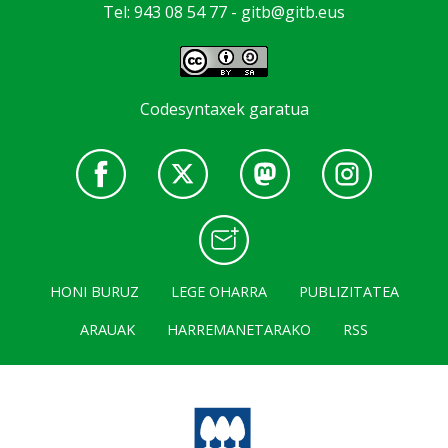
Tel: 943 08 54 77 -
gitb@gitb.eus
Codesyntaxek garatua
HONI BURUZ
LEGE OHARRA
PUBLIZITATEA
ARAUAK
HARREMANETARAKO
RSS