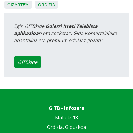
GIZARTEA
ORDIZIA
Egin GITBkide
Goierri Irrati Telebista
aplikazioa
n eta zozketaz, Gida Komertzialeko
abantailaz eta premium edukiaz gozatu.
GITBkide
GiTB - Infosare
Mallutz 18
Ordizia, Gipuzkoa