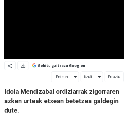
Gehitu gaitzazu Googlen
Entzun
Itzuli
Erraztu
Idoia Mendizabal ordiziarrak zigorraren
azken urteak etxean betetzea galdegin
dute.