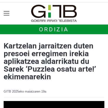
ORDIZIA
Kartzelan jarraitzen duten
presoei erregimen irekia
aplikatzea aldarrikatu du
Sarek ‘Puzzlea osatu arte!’
ekimenarekin
GITB
2025eko maiatzaren 19a