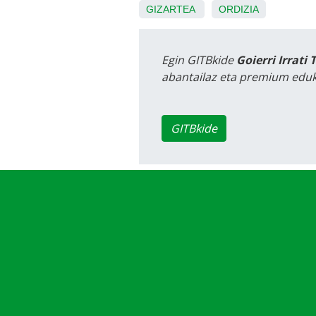
GIZARTEA
ORDIZIA
Egin GITBkide
Goierri Irrati 
abantailaz eta premium eduk
GITBkide