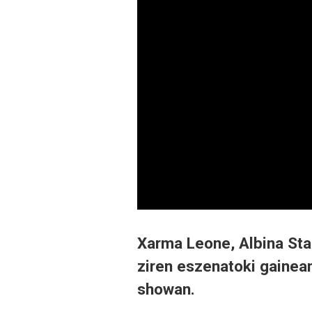
Xarma Leone, Albina Sta
ziren eszenatoki gainean
showan.