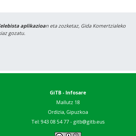
Telebista aplikazioa
n eta zozketaz, Gida Komertzialeko
iaz gozatu.
GiTB - Infosare
Mallutz 18
Ordizia, Gipuzkoa
Tel: 943 08 54 77 -
gitb@gitb.eus