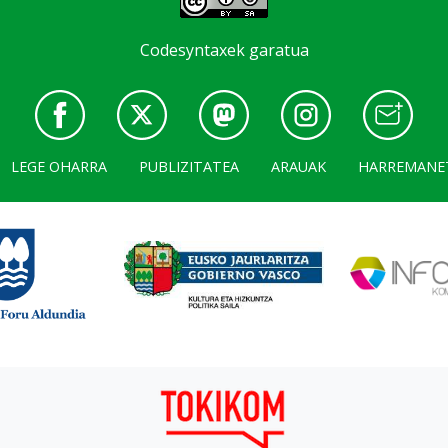
Codesyntaxek garatua
LEGE OHARRA
PUBLIZITATEA
ARAUAK
HARREMANE