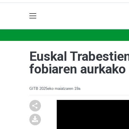
Euskal Trabestie
fobiaren aurkako
GITB
2025eko maiatzaren 19a