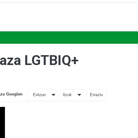
laza LGTBIQ+
azu Googlen
Entzun
Itzuli
Erraztu