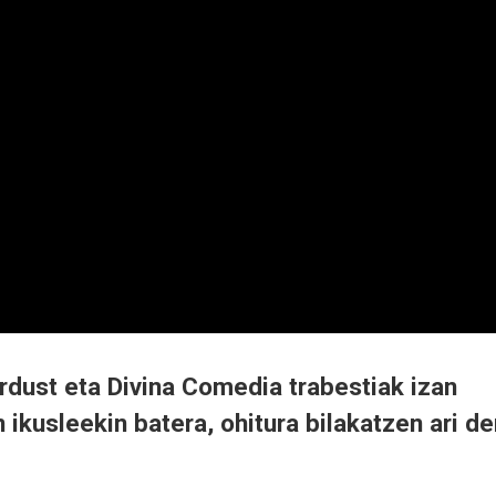
rdust eta Divina Comedia trabestiak izan
 ikusleekin batera, ohitura bilakatzen ari de