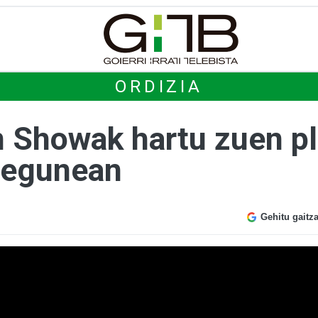
ORDIZIA
n Showak hartu zuen p
 egunean
Gehitu gaitz