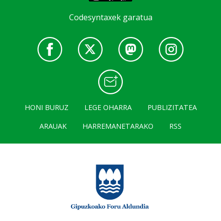
Codesyntaxek garatua
HONI BURUZ
LEGE OHARRA
PUBLIZITATEA
ARAUAK
HARREMANETARAKO
RSS