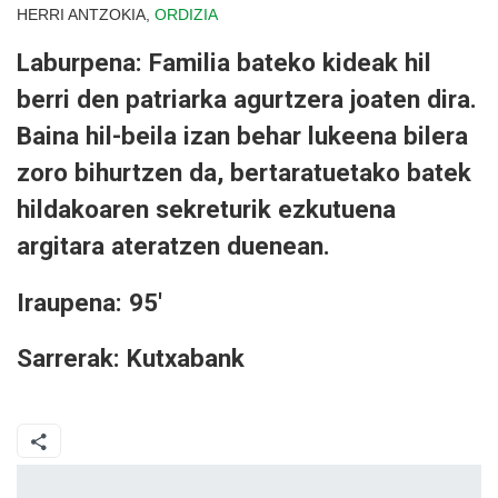
HERRI ANTZOKIA,
ORDIZIA
Laburpena: Familia bateko kideak hil
berri den patriarka agurtzera joaten dira.
Baina hil-beila izan behar lukeena bilera
zoro bihurtzen da, bertaratuetako batek
hildakoaren sekreturik ezkutuena
argitara ateratzen duenean.
Iraupena: 95'
Sarrerak: Kutxabank