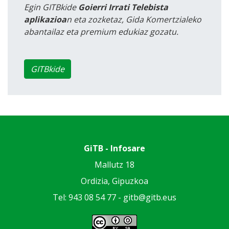
Egin GITBkide
Goierri Irrati Telebista
aplikazioa
n eta zozketaz, Gida Komertzialeko
abantailaz eta premium edukiaz gozatu.
GITBkide
GiTB - Infosare
Mallutz 18
Ordizia, Gipuzkoa
Tel: 943 08 54 77 -
gitb@gitb.eus