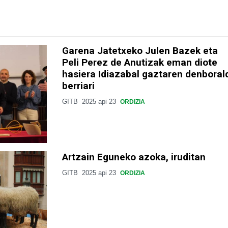
Garena Jatetxeko Julen Bazek eta
Peli Perez de Anutizak eman diote
hasiera Idiazabal gaztaren denboral
berriari
GITB
2025 api 23
ORDIZIA
Artzain Eguneko azoka, iruditan
GITB
2025 api 23
ORDIZIA