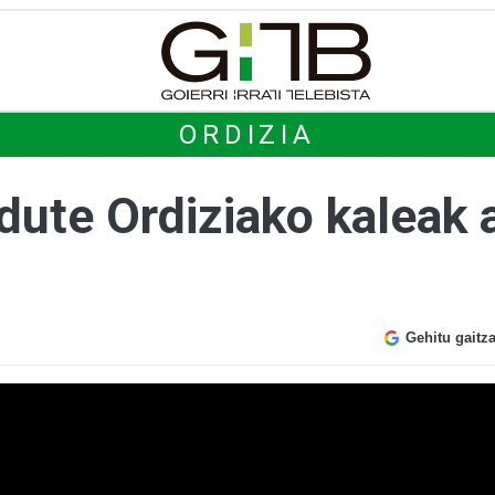
ORDIZIA
dute Ordiziako kaleak 
Gehitu gaitz