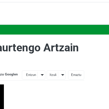
aurtengo Artzain
azu Googlen
Entzun
Itzuli
Erraztu