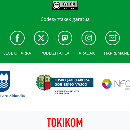
Codesyntaxek garatua
LEGE OHARRA
PUBLIZITATEA
ARAUAK
HARREMANE