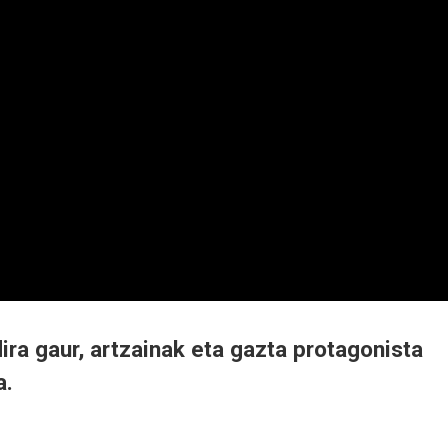
dira gaur, artzainak eta gazta protagonista
a.