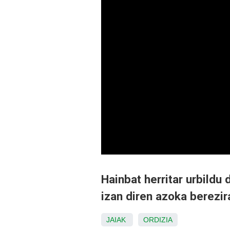
Hainbat herritar urbildu 
izan diren azoka berezir
JAIAK
ORDIZIA