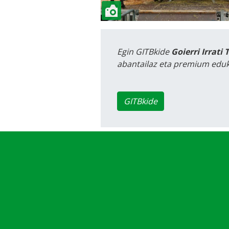
Egin GITBkide
Goierri Irrati 
abantailaz eta premium eduk
GITBkide