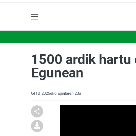
1500 ardik hartu 
Egunean
GITB
2025eko apirilaren 23a