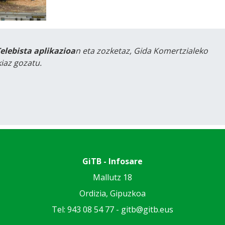
Telebista aplikazioa
n eta zozketaz, Gida Komertzialeko
iaz gozatu.
GiTB - Infosare
Mallutz 18
Ordizia, Gipuzkoa
Tel: 943 08 54 77 -
gitb@gitb.eus