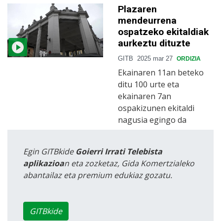
Plazaren
mendeurrena
ospatzeko ekitaldiak
aurkeztu dituzte
GITB
2025 mar 27
ORDIZIA
Ekainaren 11an beteko
ditu 100 urte eta
ekainaren 7an
ospakizunen ekitaldi
nagusia egingo da
Egin GITBkide
Goierri Irrati Telebista
aplikazioa
n eta zozketaz, Gida Komertzialeko
abantailaz eta premium edukiaz gozatu.
GITBkide