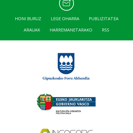
HONI BURUZ
LEGE OHARRA
PUBLIZITATEA
ARAUAK
HARREMANETARAKO
RSS