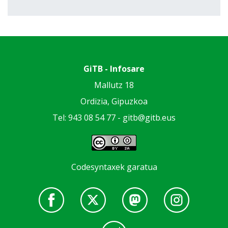
GiTB - Infosare
Mallutz 18
Ordizia, Gipuzkoa
Tel: 943 08 54 77 -
gitb@gitb.eus
Codesyntaxek garatua