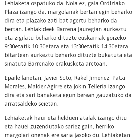
Lehiaketa ospatuko da. Nola ez, gaia Ordiziako
Plaza izango da, margolanak bertan egin beharko
dira eta plazako zati bat agertu beharko da
bertan. Lehiakideek Barrena Jauregian aurkeztu
eta zigilatu beharko dituzte euskarriak goizeko
9:30etatik 10:30etara eta 13:30etatik 14:30etara
bitartean aurkeztu beharko dituzte bukatuta eta
sinatuta Barrenako erakusketa aretoan.
Epaile lanetan, Javier Soto, Rakel Jimenez, Patxi
Morales, Maider Agirre eta Jokin Telleria izango
dira eta sari banaketa egun berean gauzatuko da
arratsaldeko seietan.
Lehiaketak haur eta helduen atalak izango ditu
eta hauei zuzendutako sariez gain, herriko
margolari onenak ere saria jasoko du. Lehiaketan