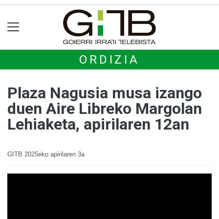
ORDIZIA
Plaza Nagusia musa izango
duen Aire Libreko Margolan
Lehiaketa, apirilaren 12an
GITB
2025eko apirilaren 3a