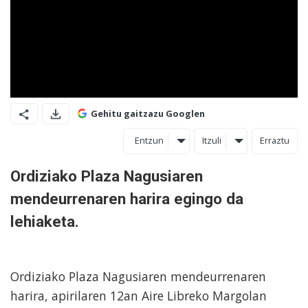
Gehitu gaitzazu Googlen
Entzun
Itzuli
Erraztu
Ordiziako Plaza Nagusiaren
mendeurrenaren harira egingo da
lehiaketa.
Ordiziako Plaza Nagusiaren mendeurrenaren
harira, apirilaren 12an Aire Libreko Margolan