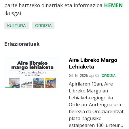
parte hartzeko oinarriak eta informazioa
HEMEN
ikusgai.
KULTURA
ORDIZIA
Erlazionatuak
Aire Libreko Margo
Lehiaketa
GITB
2025 api 03
ORDIZIA
Apirilaren 12an, Aire
Libreko Margolan
Lehiaketa egingo da
Ordizian. Aurtengoa urte
berezia da Ordiziarentzat,
plaza nagusiko
estalpearen 100. urteur…