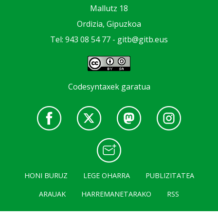
Mallutz 18
Ordizia, Gipuzkoa
Tel: 943 08 54 77 -
gitb@gitb.eus
Codesyntaxek garatua
HONI BURUZ
LEGE OHARRA
PUBLIZITATEA
ARAUAK
HARREMANETARAKO
RSS