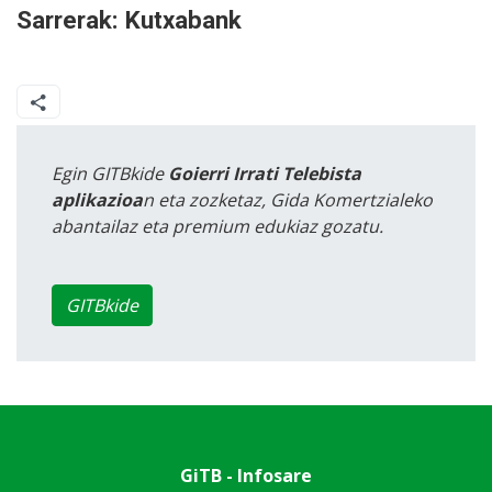
Sarrerak: Kutxabank
Egin GITBkide
Goierri Irrati Telebista
aplikazioa
n eta zozketaz, Gida Komertzialeko
abantailaz eta premium edukiaz gozatu.
GITBkide
GiTB - Infosare