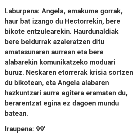
Laburpena: Angela, emakume gorrak,
haur bat izango du Hectorrekin, bere
bikote entzulearekin. Haurdunaldiak
bere beldurrak azaleratzen ditu
amatasunaren aurrean eta bere
alabarekin komunikatzeko moduari
buruz. Neskaren etorrerak krisia sortzen
du bikotean, eta Angela alabaren
hazkuntzari aurre egitera eramaten du,
berarentzat egina ez dagoen mundu
batean.
Iraupena: 99'