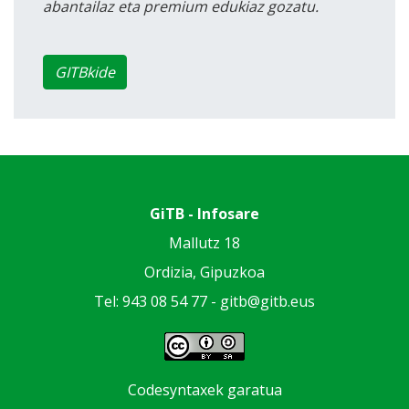
abantailaz eta premium edukiaz gozatu.
GITBkide
GiTB - Infosare
Mallutz 18
Ordizia, Gipuzkoa
Tel: 943 08 54 77 -
gitb@gitb.eus
Codesyntaxek garatua