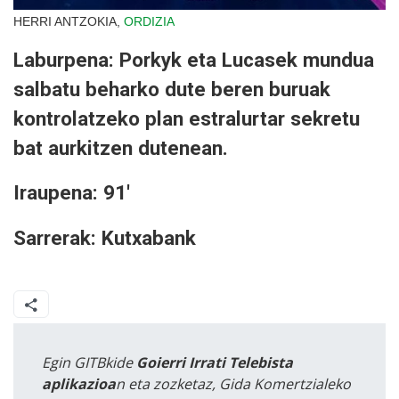
HERRI ANTZOKIA,
ORDIZIA
Laburpena: Porkyk eta Lucasek mundua
salbatu beharko dute beren buruak
kontrolatzeko plan estralurtar sekretu
bat aurkitzen dutenean.
Iraupena: 91'
Sarrerak: Kutxabank
Egin GITBkide
Goierri Irrati Telebista
aplikazioa
n eta zozketaz, Gida Komertzialeko