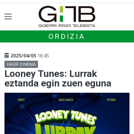
ORDIZIA
2025/04/05
16:45
HAUR ZINEMA
Looney Tunes: Lurrak
eztanda egin zuen eguna