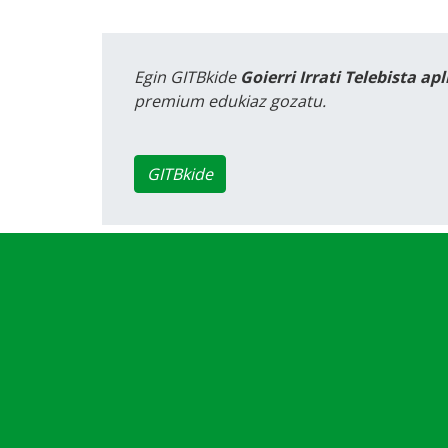
Egin GITBkide
Goierri Irrati Telebista ap
premium edukiaz gozatu.
GITBkide