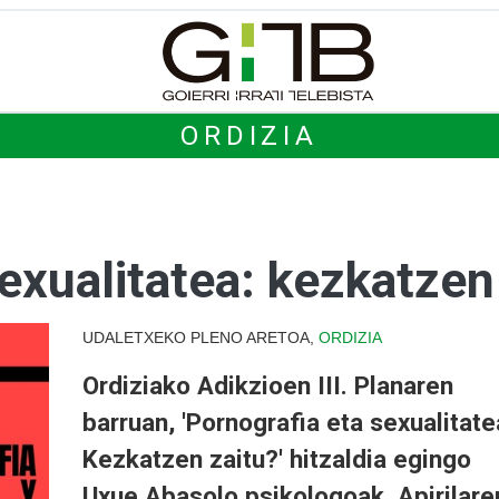
ORDIZIA
exualitatea: kezkatzen
UDALETXEKO PLENO ARETOA,
ORDIZIA
Ordiziako Adikzioen III. Planaren
barruan, 'Pornografia eta sexualitate
Kezkatzen zaitu?' hitzaldia egingo
Uxue Abasolo psikologoak. Apirilare