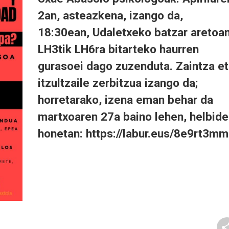
2an, asteazkena, izango da,
18:30ean, Udaletxeko batzar aretoan
LH3tik LH6ra bitarteko haurren
gurasoei dago zuzenduta. Zaintza e
itzultzaile zerbitzua izango da;
horretarako, izena eman behar da
martxoaren 27a baino lehen, helbide
honetan: https://labur.eus/8e9rt3mm