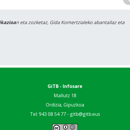
likazioa
n eta zozketaz, Gida Komertzialeko abantailaz eta
GiTB - Infosare
Mallutz 18
Ordizia, Gipuzkoa
Tel: 943 08 54 77 -
gitb@gitb.eus