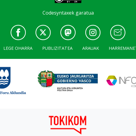
Codesyntaxek garatua
LEGE OHARRA
PUBLIZITATEA
ARAUAK
HARREMANE