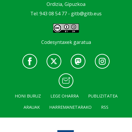
Ordizia, Gipuzkoa
Tel: 943 08 54 77 -
gitb@gitb.eus
Codesyntaxek garatua
HONI BURUZ
LEGE OHARRA
PUBLIZITATEA
ARAUAK
HARREMANETARAKO
RSS