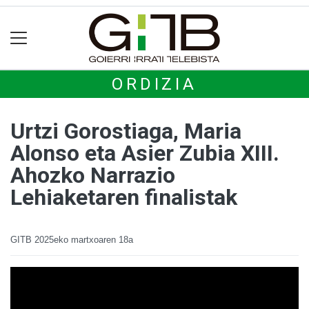
ORDIZIA
Urtzi Gorostiaga, Maria
Alonso eta Asier Zubia XIII.
Ahozko Narrazio
Lehiaketaren finalistak
GITB
2025eko martxoaren 18a