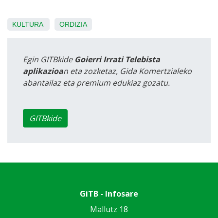
KULTURA
ORDIZIA
Egin GITBkide
Goierri Irrati Telebista
aplikazioa
n eta zozketaz, Gida Komertzialeko
abantailaz eta premium edukiaz gozatu.
GITBkide
GiTB - Infosare
Mallutz 18