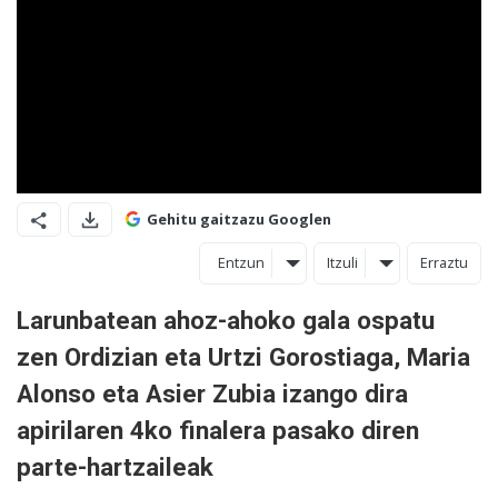
Gehitu gaitzazu Googlen
Entzun
Itzuli
Erraztu
Larunbatean ahoz-ahoko gala ospatu
zen Ordizian eta Urtzi Gorostiaga, Maria
Alonso eta Asier Zubia izango dira
apirilaren 4ko finalera pasako diren
parte-hartzaileak