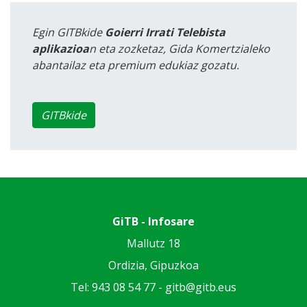
Egin GITBkide
Goierri Irrati Telebista
aplikazioa
n eta zozketaz, Gida Komertzialeko
abantailaz eta premium edukiaz gozatu.
GITBkide
GiTB - Infosare
Mallutz 18
Ordizia, Gipuzkoa
Tel: 943 08 54 77 -
gitb@gitb.eus