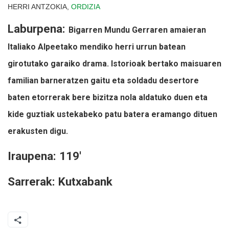
HERRI ANTZOKIA,
ORDIZIA
Laburpena:
Bigarren Mundu Gerraren amaieran
Italiako Alpeetako mendiko herri urrun batean
girotutako garaiko drama. Istorioak bertako maisuaren
familian barneratzen gaitu eta soldadu desertore
baten etorrerak bere bizitza nola aldatuko duen eta
kide guztiak ustekabeko patu batera eramango dituen
erakusten digu.
Iraupena: 119'
Sarrerak: Kutxabank