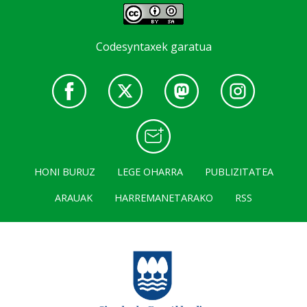
Codesyntaxek garatua
HONI BURUZ
LEGE OHARRA
PUBLIZITATEA
ARAUAK
HARREMANETARAKO
RSS