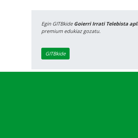
Egin GITBkide
Goierri Irrati Telebista ap
premium edukiaz gozatu.
GITBkide