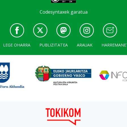
Codesyntaxek garatua
LEGE OHARRA
PUBLIZITATEA
ARAUAK
HARREMANE