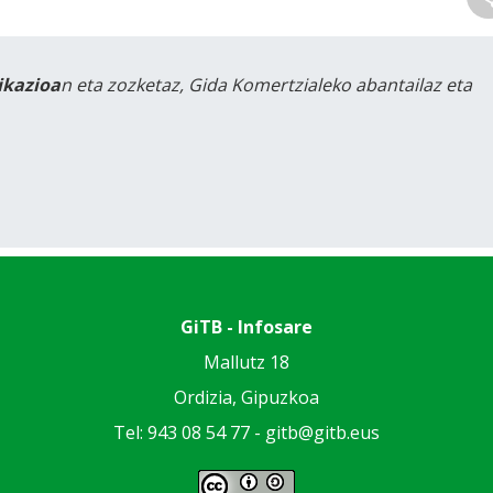
likazioa
n eta zozketaz, Gida Komertzialeko abantailaz eta
GiTB - Infosare
Mallutz 18
Ordizia, Gipuzkoa
Tel: 943 08 54 77 -
gitb@gitb.eus