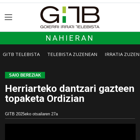
NAHIERAN
GITB TELEBISTA
TELEBISTA ZUZENEAN
IRRATIA ZUZE
SAIO BEREZIAK
Herriarteko dantzari gazteen
topaketa Ordizian
GITB
2025eko otsailaren 27a