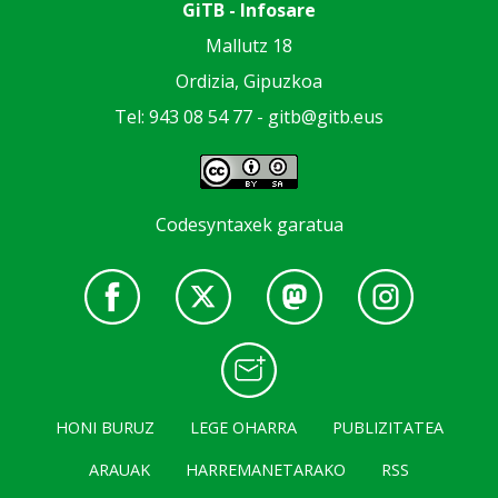
GiTB - Infosare
Mallutz 18
Ordizia, Gipuzkoa
Tel: 943 08 54 77 -
gitb@gitb.eus
Codesyntaxek garatua
HONI BURUZ
LEGE OHARRA
PUBLIZITATEA
ARAUAK
HARREMANETARAKO
RSS