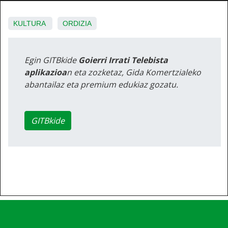
KULTURA
ORDIZIA
Egin GITBkide
Goierri Irrati Telebista
aplikazioa
n eta zozketaz, Gida Komertzialeko
abantailaz eta premium edukiaz gozatu.
GITBkide