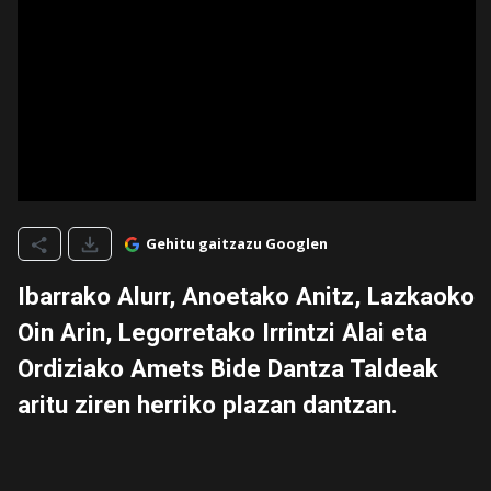
Gehitu gaitzazu Googlen
Ibarrako Alurr, Anoetako Anitz, Lazkaoko
Oin Arin, Legorretako Irrintzi Alai eta
Ordiziako Amets Bide Dantza Taldeak
aritu ziren herriko plazan dantzan.