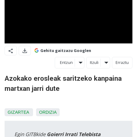
Gehitu gaitzazu Googlen
Entzun
Itzuli
Erraztu
Azokako erosleak saritzeko kanpaina
martxan jarri dute
GIZARTEA
ORDIZIA
Egin GITBkide
Goierri Irrati Telebista