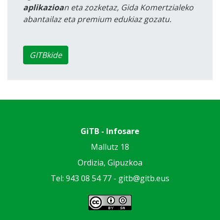
aplikazioa
n eta zozketaz, Gida Komertzialeko
abantailaz eta premium edukiaz gozatu.
GITBkide
GiTB - Infosare
Mallutz 18
Ordizia, Gipuzkoa
Tel: 943 08 54 77 -
gitb@gitb.eus