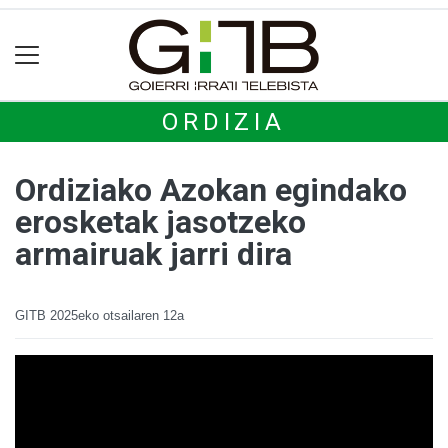
ORDIZIA
Ordiziako Azokan egindako
erosketak jasotzeko
armairuak jarri dira
GITB
2025eko otsailaren 12a