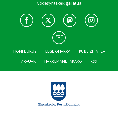
Codesyntaxek garatua
HONI BURUZ
LEGE OHARRA
PUBLIZITATEA
ARAUAK
HARREMANETARAKO
RSS