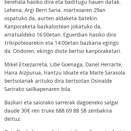
berehala hasiko dira eta baditugu hauen datak.
Lehena, Argi Berri Saria, martxoaren 29an
ospatuko da, aurten aldaketa batekin.
Kanporaketa bazkalostean jokatuko da,
arratsaldeko 16:00etan. Eguerdian hasiko dira
trikipoteoarekin eta 14:00etan bazkaria egingo
da. Ondoren, ekingo diote bertso kanporaketari.
Mikel Etxezarreta, Libe Goenaga, Danel Herrarte,
Haira Aizpurua, Irantzu Idoate eta Maite Sarasola
bertsolariak arituko dira bertsotan Osinalde
Sarirako sailkapenaren bila.
Bazkari eta saiorako sarrerak dagoeneko salgai
daude 30€-ren truke 688 69 88 58 zenbakira
deituz.