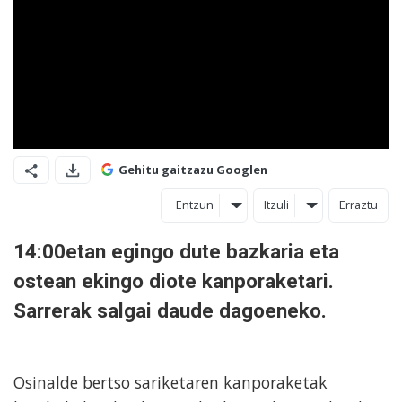
Gehitu gaitzazu Googlen
Entzun
Itzuli
Erraztu
14:00etan egingo dute bazkaria eta
ostean ekingo diote kanporaketari.
Sarrerak salgai daude dagoeneko.
Osinalde bertso sariketaren kanporaketak