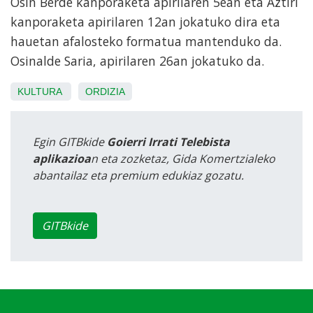
Osin Berde kanporaketa apirilaren 5ean eta Aztiri
kanporaketa apirilaren 12an jokatuko dira eta
hauetan afalosteko formatua mantenduko da.
Osinalde Saria, apirilaren 26an jokatuko da.
KULTURA
ORDIZIA
Egin GITBkide
Goierri Irrati Telebista
aplikazioa
n eta zozketaz, Gida Komertzialeko
abantailaz eta premium edukiaz gozatu.
GITBkide