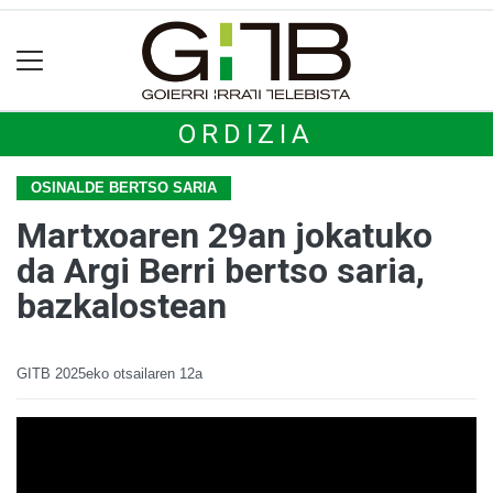
ORDIZIA
OSINALDE BERTSO SARIA
Martxoaren 29an jokatuko
da Argi Berri bertso saria,
bazkalostean
GITB
2025eko otsailaren 12a