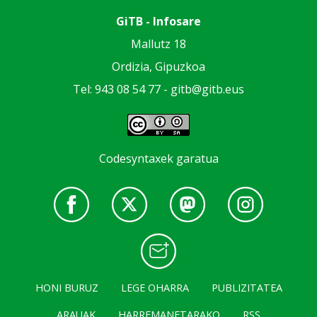
GiTB - Infosare
Mallutz 18
Ordizia, Gipuzkoa
Tel: 943 08 54 77 -
gitb@gitb.eus
Codesyntaxek garatua
HONI BURUZ
LEGE OHARRA
PUBLIZITATEA
ARAUAK
HARREMANETARAKO
RSS