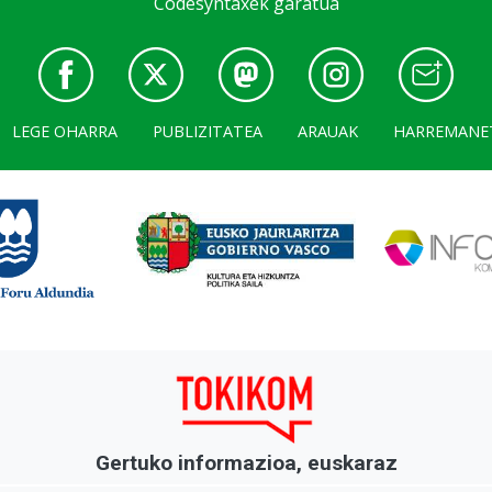
Codesyntaxek garatua
LEGE OHARRA
PUBLIZITATEA
ARAUAK
HARREMANE
Gertuko informazioa, euskaraz