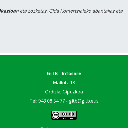
likazioa
n eta zozketaz, Gida Komertzialeko abantailaz eta
GiTB - Infosare
Mallutz 18
Ordizia, Gipuzkoa
Tel: 943 08 54 77 -
gitb@gitb.eus