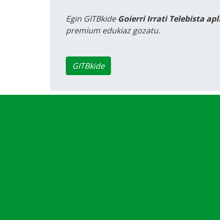
Egin GITBkide
Goierri Irrati Telebista ap
premium edukiaz gozatu.
GITBkide