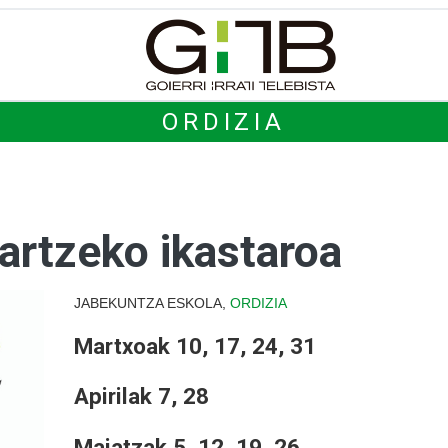
ORDIZIA
artzeko ikastaroa
JABEKUNTZA ESKOLA,
ORDIZIA
Martxoak 10, 17, 24, 31
Apirilak 7, 28
Maiatzak 5, 12, 19, 26