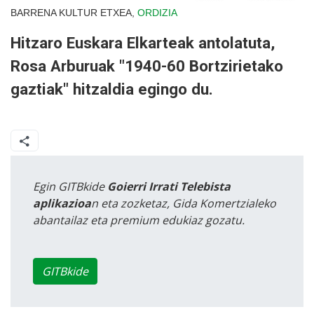
BARRENA KULTUR ETXEA,
ORDIZIA
Hitzaro Euskara Elkarteak antolatuta,
Rosa Arburuak "1940-60 Bortzirietako
gaztiak" hitzaldia egingo du.
Egin GITBkide
Goierri Irrati Telebista
aplikazioa
n eta zozketaz, Gida Komertzialeko
abantailaz eta premium edukiaz gozatu.
GITBkide