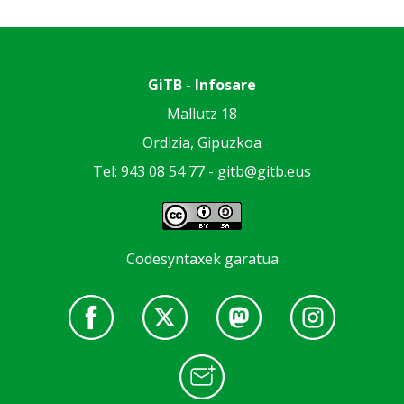
GiTB - Infosare
Mallutz 18
Ordizia, Gipuzkoa
Tel: 943 08 54 77 -
gitb@gitb.eus
Codesyntaxek garatua