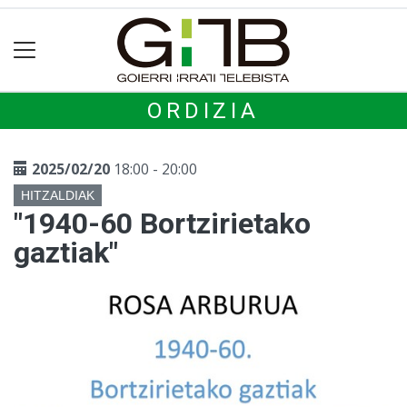
ORDIZIA
2025/02/20
18:00 - 20:00
HITZALDIAK
"1940-60 Bortzirietako
gaztiak"