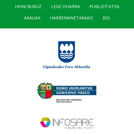
HONI BURUZ
LEGE OHARRA
PUBLIZITATEA
ARAUAK
HARREMANETARAKO
RSS