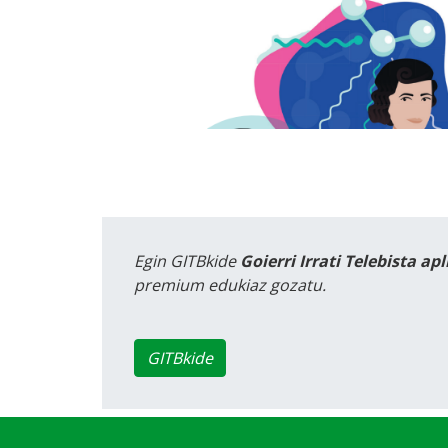
Egin GITBkide
Goierri Irrati Telebista ap
premium edukiaz gozatu.
GITBkide