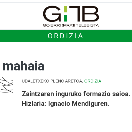
ORDIZIA
a mahaia
UDALETXEKO PLENO ARETOA,
ORDIZIA
Zaintzaren inguruko formazio saioa.
Hizlaria: Ignacio Mendiguren.