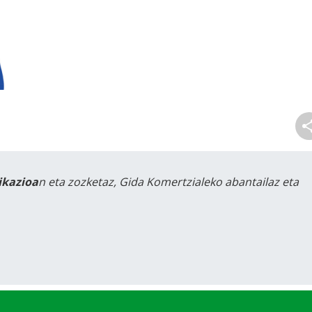
likazioa
n eta zozketaz, Gida Komertzialeko abantailaz eta