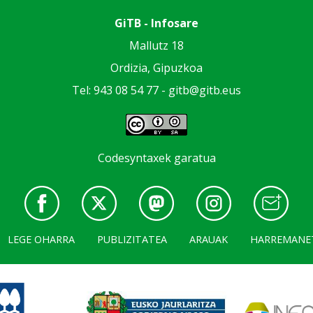
GiTB - Infosare
Mallutz 18
Ordizia, Gipuzkoa
Tel: 943 08 54 77 -
gitb@gitb.eus
Codesyntaxek garatua
LEGE OHARRA
PUBLIZITATEA
ARAUAK
HARREMANE