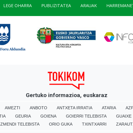
LEGE OHARRA
PUBLIZITATEA
ARAUAK
HARREMANE
Gertuko informazioa, euskaraz
AMEZTI
ANBOTO
ANTXETA IRRATIA
ATARIA
AZP
TIA
GEURIA
GOIENA
GOIERRI TELEBISTA
GUAIXE
IZMENDI TELEBISTA
ORIO GUKA
TXINTXARRI
ZARAUT