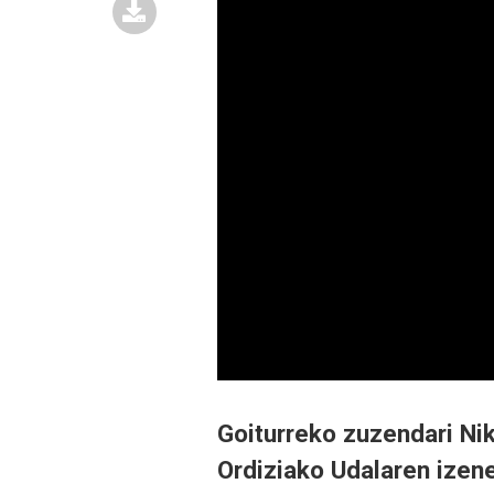
Goiturreko zuzendari Nik
Ordiziako Udalaren izen