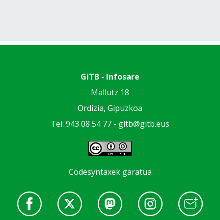
GiTB - Infosare
Mallutz 18
Ordizia, Gipuzkoa
Tel: 943 08 54 77 -
gitb@gitb.eus
Codesyntaxek garatua