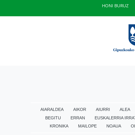
HONI BURUZ
AIARALDEA
AIKOR
AIURRI
ALEA
BEGITU
ERRAN
EUSKALERRIA IRRA
KRONIKA
MAILOPE
NOAUA
O