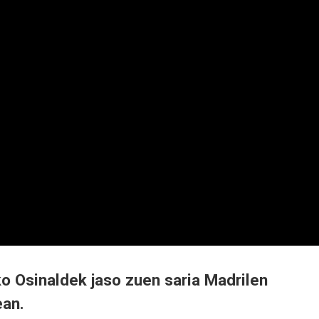
o Osinaldek jaso zuen saria Madrilen
ean.