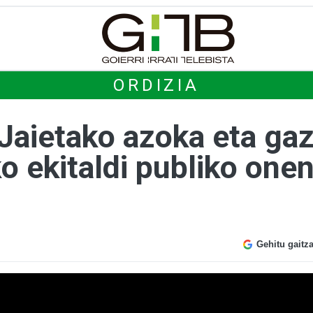
ORDIZIA
Jaietako azoka eta gaz
 ekitaldi publiko one
Gehitu gaitz