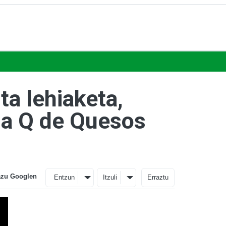
ta lehiaketa,
na Q de Quesos
azu Googlen
Entzun
Itzuli
Erraztu