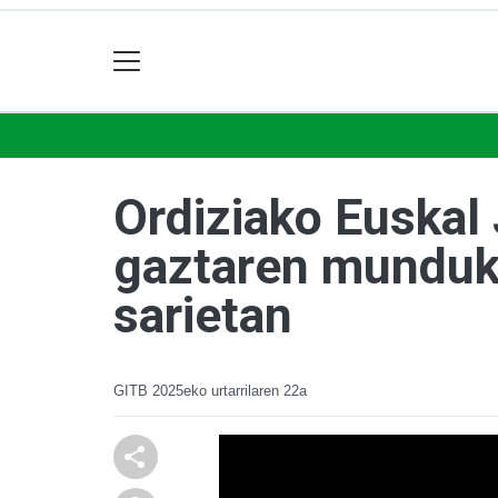
Ordiziako Euskal 
gaztaren munduko
sarietan
GITB
2025eko urtarrilaren 22a