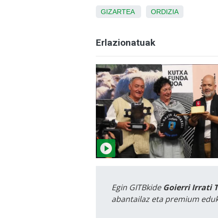
GIZARTEA
ORDIZIA
Erlazionatuak
Egin GITBkide
Goierri Irrati 
abantailaz eta premium eduk