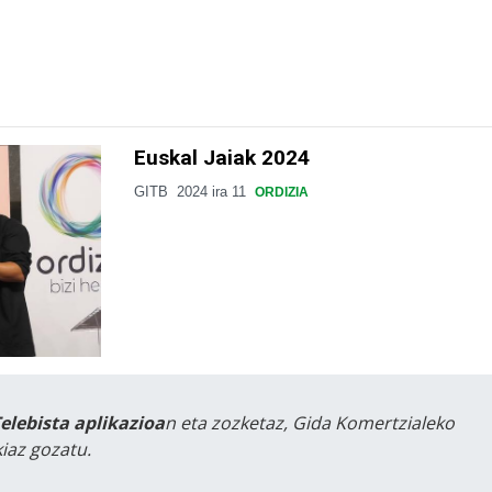
Euskal Jaiak 2024
GITB
2024 ira 11
ORDIZIA
Telebista aplikazioa
n eta zozketaz, Gida Komertzialeko
iaz gozatu.