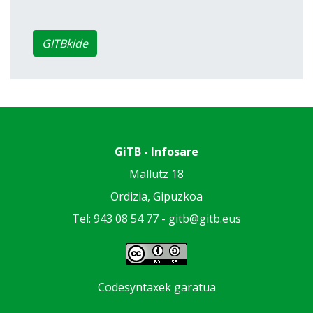
GITBkide
GiTB - Infosare
Mallutz 18
Ordizia, Gipuzkoa
Tel: 943 08 54 77 -
gitb@gitb.eus
Codesyntaxek garatua