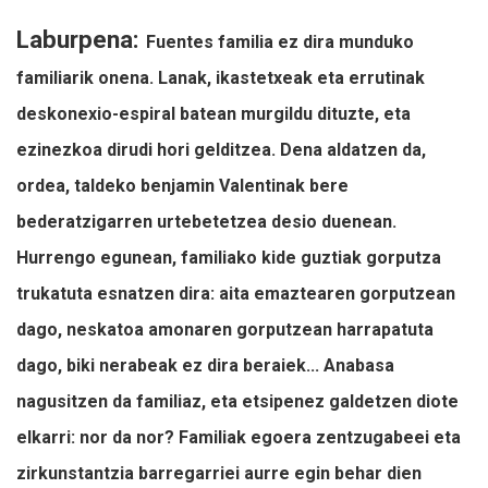
Laburpena:
Fuentes familia ez dira munduko
familiarik onena. Lanak, ikastetxeak eta errutinak
deskonexio-espiral batean murgildu dituzte, eta
ezinezkoa dirudi hori gelditzea. Dena aldatzen da,
ordea, taldeko benjamin Valentinak bere
bederatzigarren urtebetetzea desio duenean.
Hurrengo egunean, familiako kide guztiak gorputza
trukatuta esnatzen dira: aita emaztearen gorputzean
dago, neskatoa amonaren gorputzean harrapatuta
dago, biki nerabeak ez dira beraiek... Anabasa
nagusitzen da familiaz, eta etsipenez galdetzen diote
elkarri: nor da nor? Familiak egoera zentzugabeei eta
zirkunstantzia barregarriei aurre egin behar dien