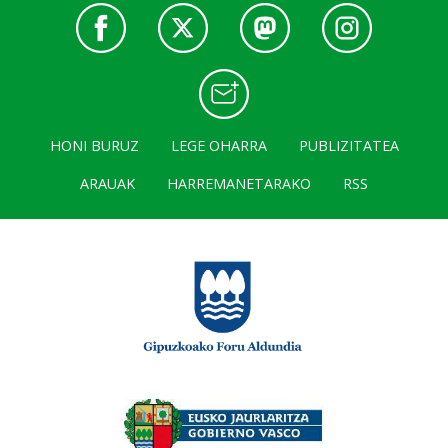
HONI BURUZ
LEGE OHARRA
PUBLIZITATEA
ARAUAK
HARREMANETARAKO
RSS