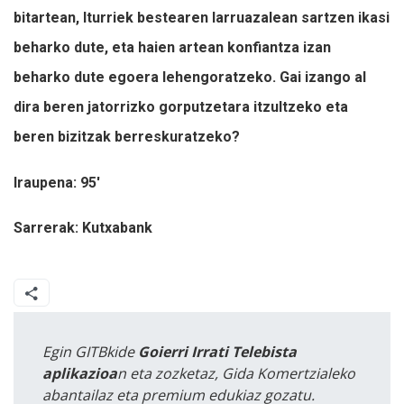
bitartean, Iturriek bestearen larruazalean sartzen ikasi
beharko dute, eta haien artean konfiantza izan
beharko dute egoera lehengoratzeko. Gai izango al
dira beren jatorrizko gorputzetara itzultzeko eta
beren bizitzak berreskuratzeko?
Iraupena: 95'
Sarrerak: Kutxabank
Egin GITBkide
Goierri Irrati Telebista
aplikazioa
n eta zozketaz, Gida Komertzialeko
abantailaz eta premium edukiaz gozatu.