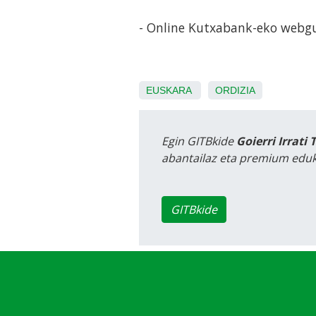
- Online Kutxabank-eko webg
EUSKARA
ORDIZIA
Egin GITBkide
Goierri Irrati 
abantailaz eta premium eduk
GITBkide