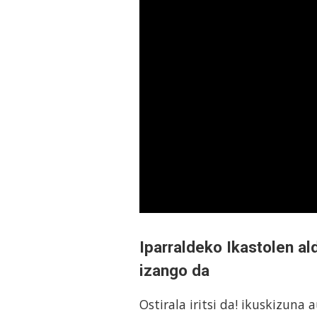
Iparraldeko Ikastolen a
izango da
Ostirala iritsi da! ikuskizun