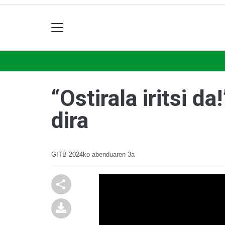
“Ostirala iritsi d
dira
GITB
2024ko abenduaren 3a