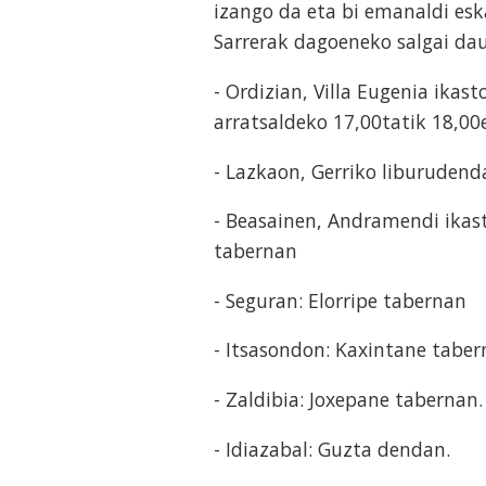
izango da eta bi emanaldi eska
Sarrerak dagoeneko salgai dau
- Ordizian, Villa Eugenia ikas
arratsaldeko 17,00tatik 18,00
- Lazkaon, Gerriko liburudend
- Beasainen, Andramendi ikas
tabernan
- Seguran: Elorripe tabernan
- Itsasondon: Kaxintane tabe
- Zaldibia: Joxepane tabernan.
- Idiazabal: Guzta dendan.