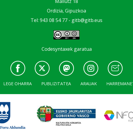
Mallutz 18
Ordizia, Gipuzkoa
Tel: 943 08 54 77 -
gitb@gitb.eus
Codesyntaxek garatua
LEGE OHARRA
PUBLIZITATEA
ARAUAK
HARREMANE