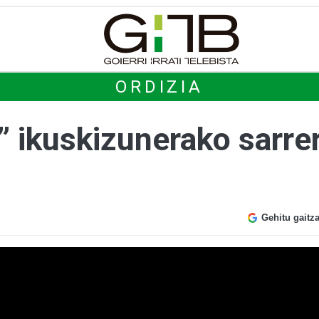
ORDIZIA
a!” ikuskizunerako sarrer
Gehitu gaitz