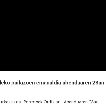
ldeko pailazoen emanaldia abenduaren 28an
a aurkeztu du Porrotxek Ordizian. Abenduaren 28an