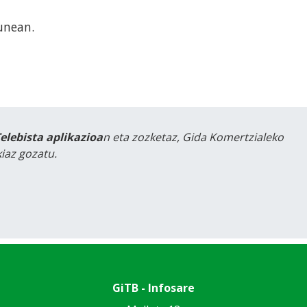
unean.
Telebista aplikazioa
n eta zozketaz, Gida Komertzialeko
iaz gozatu.
GiTB - Infosare