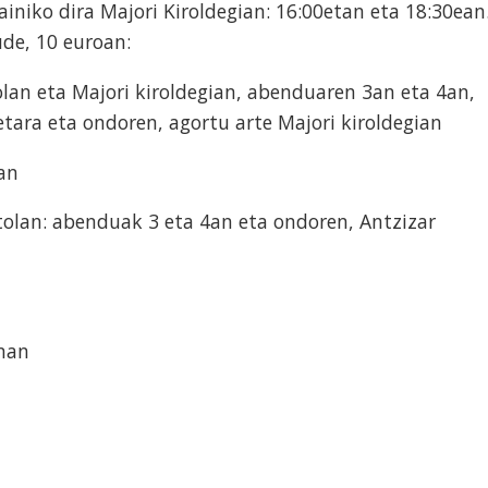
iniko dira Majori Kiroldegian: 16:00etan eta 18:30ean
de, 10 euroan:
tolan eta Majori kiroldegian, abenduaren 3an eta 4an,
etara eta ondoren, agortu arte Majori kiroldegian
an
tolan: abenduak 3 eta 4an eta ondoren, Antzizar
rnan