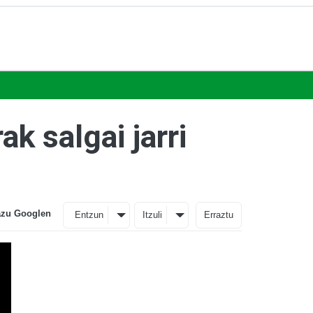
ak salgai jarri
azu Googlen
Entzun
Itzuli
Erraztu