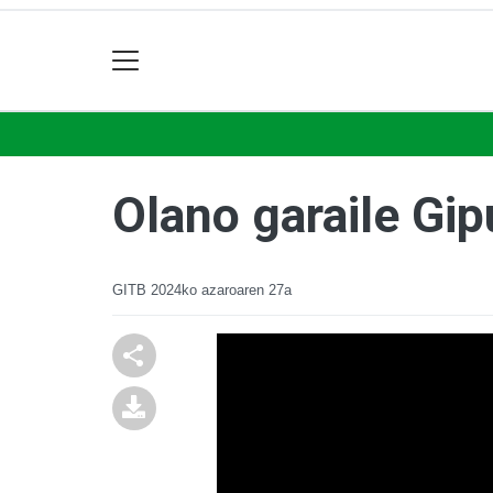
Olano garaile Gi
GITB
2024ko azaroaren 27a