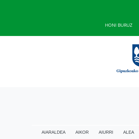
HONI BURUZ
AIARALDEA
AIKOR
AIURRI
ALEA