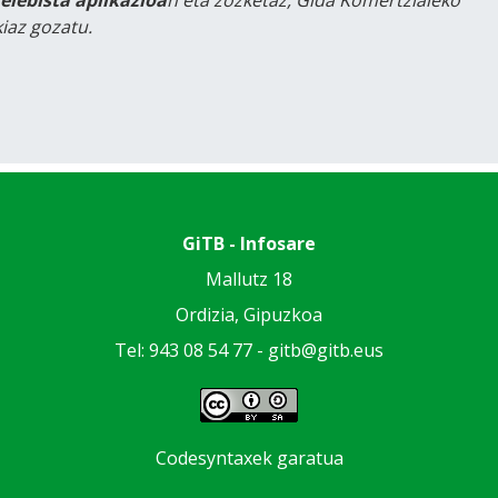
iaz gozatu.
GiTB - Infosare
Mallutz 18
Ordizia, Gipuzkoa
Tel: 943 08 54 77 -
gitb@gitb.eus
Codesyntaxek garatua