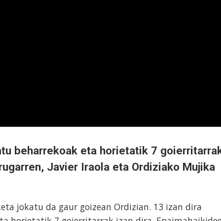
atu beharrekoak eta horietatik 7 goierritarra
irugarren, Javier Iraola eta Ordiziako Mujika
eta jokatu da gaur goizean Ordizian. 13 izan dira
a horietatik 7 goierritarrak izan dira. Epaimahaikide