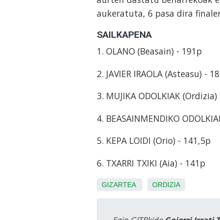
aukeratuta, 6 pasa dira finale
SAILKAPENA
1. OLANO (Beasain) - 191p
2. JAVIER IRAOLA (Asteasu) - 1
3. MUJIKA ODOLKIAK (Ordizia) 
4. BEASAINMENDIKO ODOLKIAK 
5. KEPA LOIDI (Orio) - 141,5p
6. TXARRI TXIKI (Aia) - 141p
GIZARTEA
ORDIZIA
Egin GITBkide
Goierri Irrati 