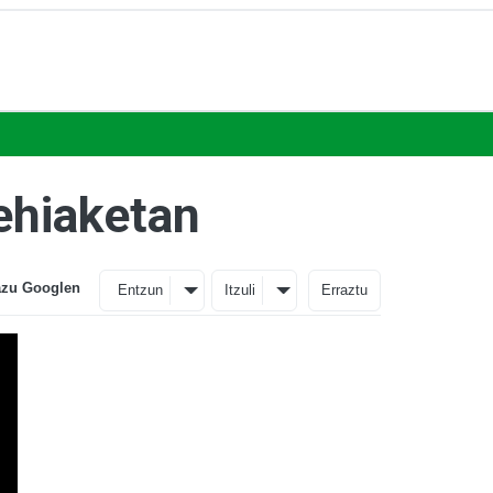
ehiaketan
azu Googlen
Entzun
Itzuli
Erraztu