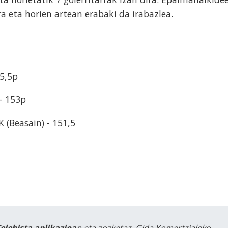
ra eta horien artean erabaki da irabazlea.
85,5p
- 153p
(Beasain) - 151,5
Telebista aplikazioa
n eta zozketaz, Gida Komertzialeko