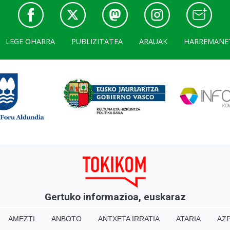
LEGE OHARRA
PUBLIZITATEA
ARAUAK
HARREMANE
Gertuko informazioa, euskaraz
AMEZTI
ANBOTO
ANTXETA IRRATIA
ATARIA
AZP