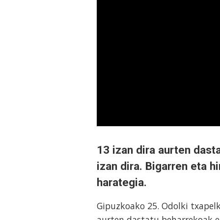
13 izan dira aurten dast
izan dira. Bigarren eta h
harategia.
Gipuzkoako 25. Odolki txapelk
aurten dastatu beharrekoak et