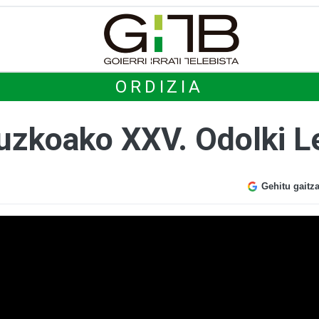
ORDIZIA
puzkoako XXV. Odolki L
Gehitu gaitz