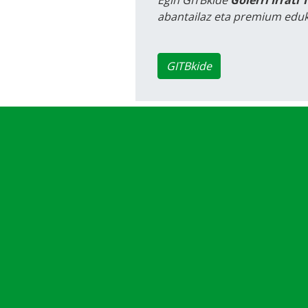
abantailaz eta premium eduk
GITBkide