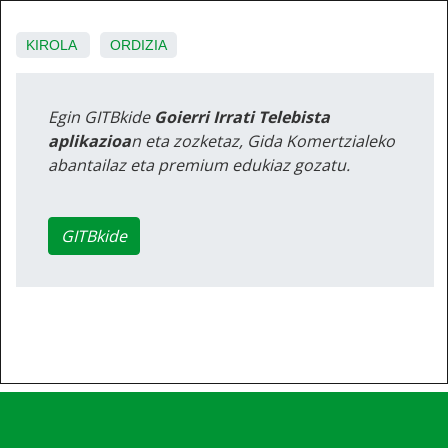
KIROLA
ORDIZIA
Egin GITBkide
Goierri Irrati Telebista
aplikazioa
n eta zozketaz, Gida Komertzialeko
abantailaz eta premium edukiaz gozatu.
GITBkide