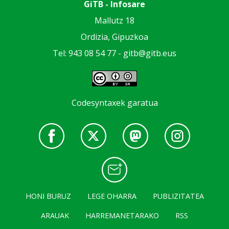
GiTB - Infosare
Mallutz 18
Ordizia, Gipuzkoa
Tel: 943 08 54 77 -
gitb@gitb.eus
Codesyntaxek garatua
HONI BURUZ
LEGE OHARRA
PUBLIZITATEA
ARAUAK
HARREMANETARAKO
RSS