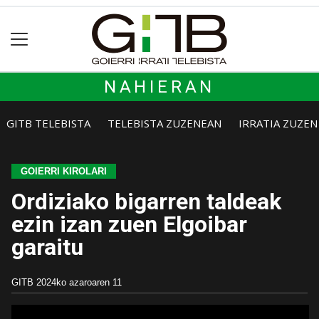
NAHIERAN
GITB TELEBISTA
TELEBISTA ZUZENEAN
IRRATIA ZUZE
GOIERRI KIROLARI
Ordiziako bigarren taldeak
ezin izan zuen Elgoibar
garaitu
GITB
2024ko azaroaren 11