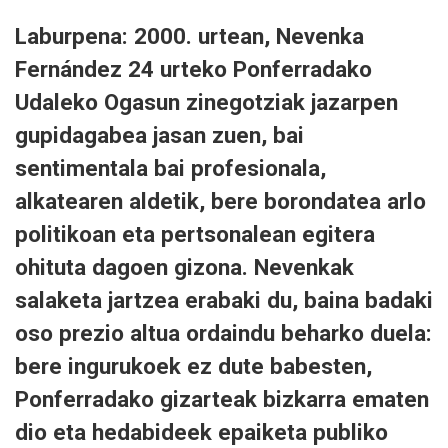
Laburpena: 2000. urtean, Nevenka
Fernández 24 urteko Ponferradako
Udaleko Ogasun zinegotziak jazarpen
gupidagabea jasan zuen, bai
sentimentala bai profesionala,
alkatearen aldetik, bere borondatea arlo
politikoan eta pertsonalean egitera
ohituta dagoen gizona. Nevenkak
salaketa jartzea erabaki du, baina badaki
oso prezio altua ordaindu beharko duela:
bere ingurukoek ez dute babesten,
Ponferradako gizarteak bizkarra ematen
dio eta hedabideek epaiketa publiko