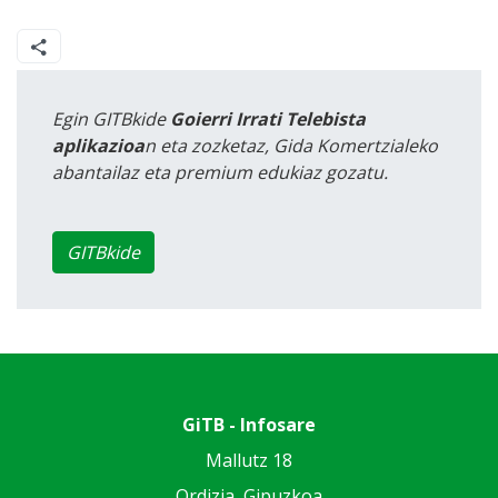
Egin GITBkide
Goierri Irrati Telebista
aplikazioa
n eta zozketaz, Gida Komertzialeko
abantailaz eta premium edukiaz gozatu.
GITBkide
GiTB - Infosare
Mallutz 18
Ordizia, Gipuzkoa