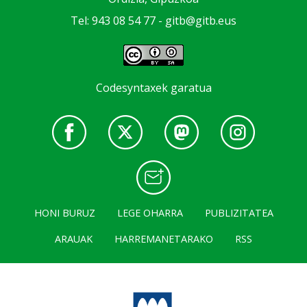
Tel: 943 08 54 77 -
gitb@gitb.eus
Codesyntaxek garatua
HONI BURUZ
LEGE OHARRA
PUBLIZITATEA
ARAUAK
HARREMANETARAKO
RSS