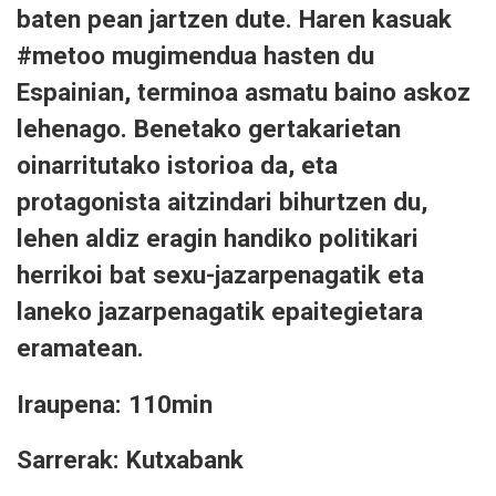
baten pean jartzen dute. Haren kasuak
#metoo mugimendua hasten du
Espainian, terminoa asmatu baino askoz
lehenago. Benetako gertakarietan
oinarritutako istorioa da, eta
protagonista aitzindari bihurtzen du,
lehen aldiz eragin handiko politikari
herrikoi bat sexu-jazarpenagatik eta
laneko jazarpenagatik epaitegietara
eramatean.
Iraupena: 110min
Sarrerak: Kutxabank