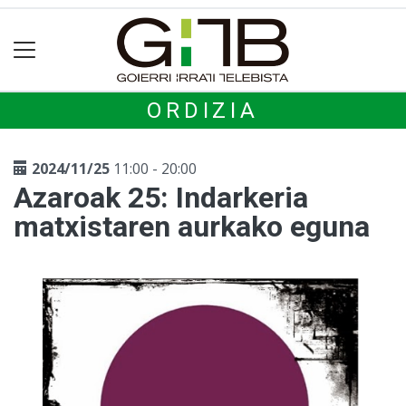
ORDIZIA
2024/11/25
11:00 - 20:00
Azaroak 25: Indarkeria
matxistaren aurkako eguna