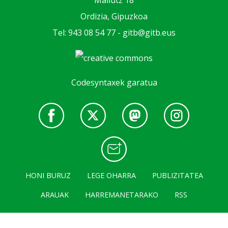
Mallutz 18
Ordizia, Gipuzkoa
Tel: 943 08 54 77 -
gitb@gitb.eus
Codesyntaxek garatua
HONI BURUZ
LEGE OHARRA
PUBLIZITATEA
ARAUAK
HARREMANETARAKO
RSS