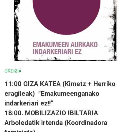
ORDIZIA
11:00 GIZA KATEA (Kimetz + Herriko
eragileak) “Emakumeenganako
indarkeriari ez!!”
18:00. MOBILIZAZIO IBILTARIA
Arboledatik irtenda (Koordinadora