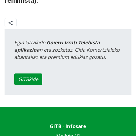
feminista).
Egin GITBkide
Goierri Irrati Telebista
aplikazioa
n eta zozketaz, Gida Komertzialeko
abantailaz eta premium edukiaz gozatu.
GITBkide
GiTB - Infosare