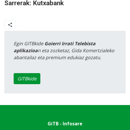
Sarrerak: Kutxabank
Egin GITBkide
Goierri Irrati Telebista
aplikazioa
n eta zozketaz, Gida Komertzialeko
abantailaz eta premium edukiaz gozatu.
GITBkide
GiTB - Infosare