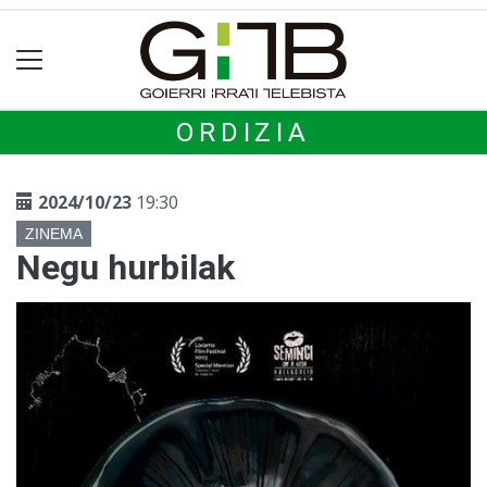
ORDIZIA
2024/10/23
19:30
ZINEMA
Negu hurbilak