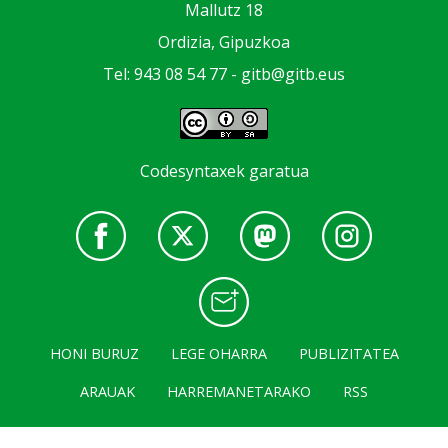
Mallutz 18
Ordizia, Gipuzkoa
Tel: 943 08 54 77 -
gitb@gitb.eus
Codesyntaxek garatua
HONI BURUZ
LEGE OHARRA
PUBLIZITATEA
ARAUAK
HARREMANETARAKO
RSS