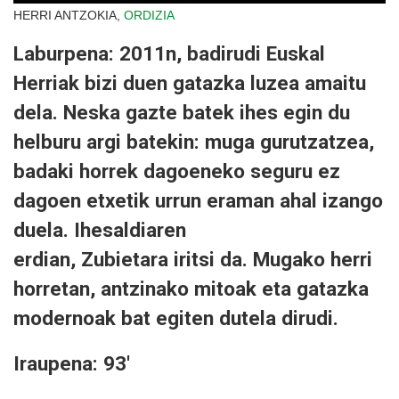
HERRI ANTZOKIA,
ORDIZIA
Laburpena: 2011n, badirudi Euskal
Herriak bizi duen gatazka luzea amaitu
dela. Neska gazte batek ihes egin du
helburu argi batekin: muga gurutzatzea,
badaki horrek dagoeneko seguru ez
dagoen etxetik urrun eraman ahal izango
duela. Ihesaldiaren
erdian, Zubietara iritsi da. Mugako herri
horretan, antzinako mitoak eta gatazka
modernoak bat egiten dutela dirudi.
Iraupena: 93'