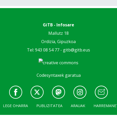
GiTB - Infosare
Mallutz 18
Ordizia, Gipuzkoa
Tel: 943 08 54 77 -
gitb@gitb.eus
Codesyntaxek garatua
LEGE OHARRA
PUBLIZITATEA
ARAUAK
HARREMANE