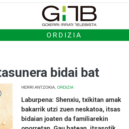
ORDIZIA
asunera bidai bat
HERRI ANTZOKIA,
ORDIZIA
Laburpena: Shenxiu, txikitan amak
bakarrik utzi zuen neskatoa, itsas
bidaian joaten da familiarekin
oporretan. Gau batean, itsasotik