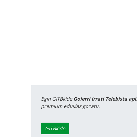
Egin GITBkide
Goierri Irrati Telebista ap
premium edukiaz gozatu.
GITBkide