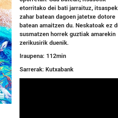
etorritako dei bati jarraituz, itsaspe
zahar batean dagoen jatetxe dotore
batean amaitzen du. Neskatoak ez d
susmatzen horrek guztiak amarekin
zerikusirik duenik.
Iraupena: 112min
Sarrerak: Kutxabank