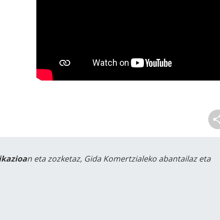
likazioa
n eta zozketaz, Gida Komertzialeko abantailaz eta