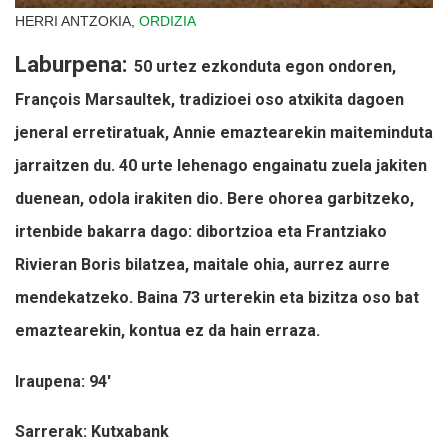
HERRI ANTZOKIA,
ORDIZIA
Laburpena:
50 urtez ezkonduta egon ondoren,
François Marsaultek, tradizioei oso atxikita dagoen
jeneral erretiratuak, Annie emaztearekin maiteminduta
jarraitzen du. 40 urte lehenago engainatu zuela jakiten
duenean, odola irakiten dio. Bere ohorea garbitzeko,
irtenbide bakarra dago: dibortzioa eta Frantziako
Rivieran Boris bilatzea, maitale ohia, aurrez aurre
mendekatzeko. Baina 73 urterekin eta bizitza oso bat
emaztearekin, kontua ez da hain erraza.
Iraupena: 94'
Sarrerak: Kutxabank