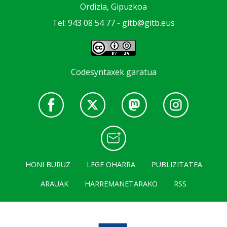
Ordizia, Gipuzkoa
Tel: 943 08 54 77 -
gitb@gitb.eus
Codesyntaxek garatua
HONI BURUZ
LEGE OHARRA
PUBLIZITATEA
ARAUAK
HARREMANETARAKO
RSS