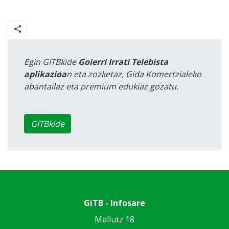
Egin GITBkide
Goierri Irrati Telebista
aplikazioa
n eta zozketaz, Gida Komertzialeko
abantailaz eta premium edukiaz gozatu.
GITBkide
GiTB - Infosare
Mallutz 18