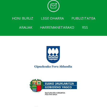
HONI BURUZ
LEGE OHARRA
PUBLIZITATEA
ARAUAK
HARREMANETARAKO
RSS