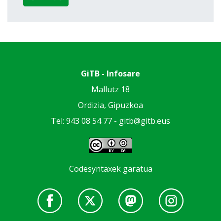
GiTB - Infosare
Mallutz 18
Ordizia, Gipuzkoa
Tel: 943 08 54 77 -
gitb@gitb.eus
Codesyntaxek garatua