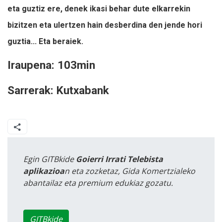
eta guztiz ere, denek ikasi behar dute elkarrekin
bizitzen eta ulertzen hain desberdina den jende hori
guztia... Eta beraiek.
Iraupena: 103min
Sarrerak: Kutxabank
Egin GITBkide
Goierri Irrati Telebista
aplikazioa
n eta zozketaz, Gida Komertzialeko
abantailaz eta premium edukiaz gozatu.
GITBkide