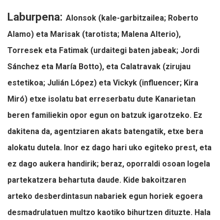
Laburpena:
Alonsok (kale-garbitzailea; Roberto
Alamo) eta Marisak (tarotista; Malena Alterio),
Torresek eta Fatimak (urdaitegi baten jabeak; Jordi
Sánchez eta María Botto), eta Calatravak (zirujau
estetikoa; Julián López) eta Vickyk (influencer; Kira
Miró) etxe isolatu bat erreserbatu dute Kanarietan
beren familiekin opor egun on batzuk igarotzeko. Ez
dakitena da, agentziaren akats batengatik, etxe bera
alokatu dutela. Inor ez dago hari uko egiteko prest, eta
ez dago aukera handirik; beraz, oporraldi osoan logela
partekatzera behartuta daude. Kide bakoitzaren
arteko desberdintasun nabariek egun horiek egoera
desmadrulatuen multzo kaotiko bihurtzen dituzte. Hala