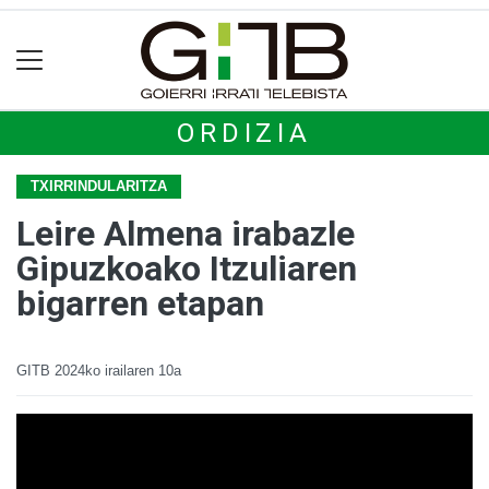
ORDIZIA
TXIRRINDULARITZA
Leire Almena irabazle
Gipuzkoako Itzuliaren
bigarren etapan
GITB
2024ko irailaren 10a