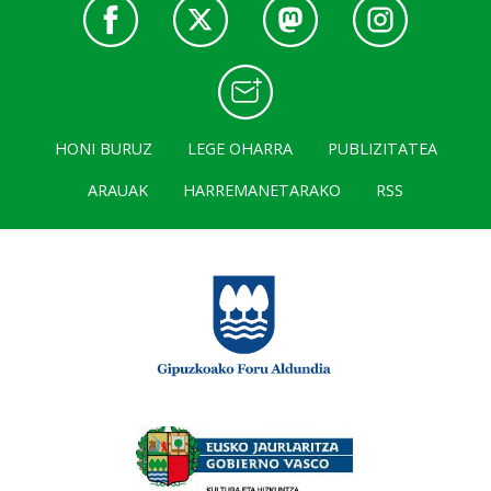
HONI BURUZ
LEGE OHARRA
PUBLIZITATEA
ARAUAK
HARREMANETARAKO
RSS