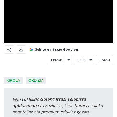
Gehitu gaitzazu Googlen
Entzun
Itzuli
Erraztu
KIROLA
ORDIZIA
Egin GITBkide
Goierri Irrati Telebista
aplikazioa
n eta zozketaz, Gida Komertzialeko
abantailaz eta premium edukiaz gozatu.