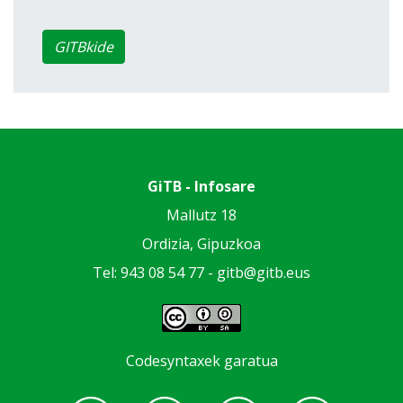
GITBkide
GiTB - Infosare
Mallutz 18
Ordizia, Gipuzkoa
Tel: 943 08 54 77 -
gitb@gitb.eus
Codesyntaxek garatua