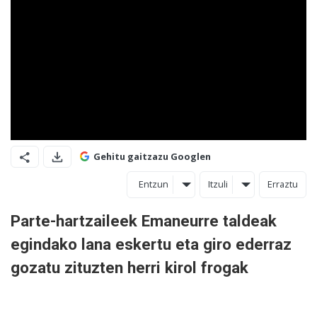
Gehitu gaitzazu Googlen
Entzun
Itzuli
Erraztu
Parte-hartzaileek Emaneurre taldeak
egindako lana eskertu eta giro ederraz
gozatu zituzten herri kirol frogak