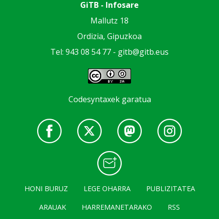
GiTB - Infosare
Mallutz 18
Ordizia, Gipuzkoa
Tel: 943 08 54 77 -
gitb@gitb.eus
Codesyntaxek garatua
HONI BURUZ
LEGE OHARRA
PUBLIZITATEA
ARAUAK
HARREMANETARAKO
RSS