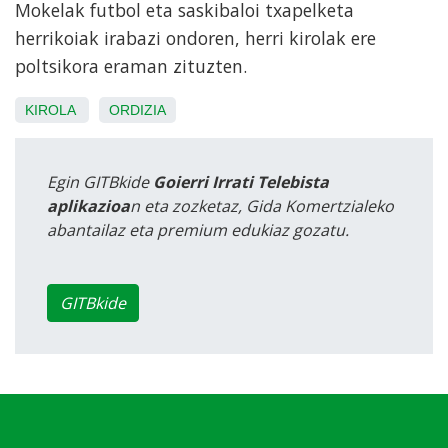
Mokelak futbol eta saskibaloi txapelketa
herrikoiak irabazi ondoren, herri kirolak ere
poltsikora eraman zituzten.
KIROLA
ORDIZIA
Egin GITBkide
Goierri Irrati Telebista
aplikazioa
n eta zozketaz, Gida Komertzialeko
abantailaz eta premium edukiaz gozatu.
GITBkide