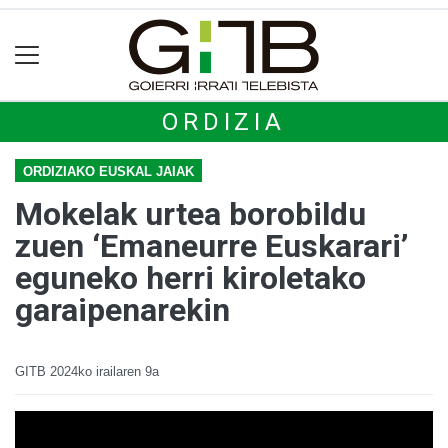
ORDIZIA
ORDIZIAKO EUSKAL JAIAK
Mokelak urtea borobildu
zuen ‘Emaneurre Euskarari’
eguneko herri kiroletako
garaipenarekin
GITB
2024ko irailaren 9a