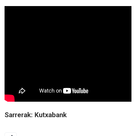
Sarrerak: Kutxabank