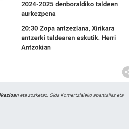
2024-2025 denboraldiko taldeen
aurkezpena
20:30 Zopa antzezlana, Xirikara
antzerki taldearen eskutik. Herri
Antzokian
likazioa
n eta zozketaz, Gida Komertzialeko abantailaz eta