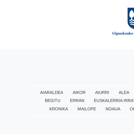
AIARALDEA
AIKOR
AIURRI
ALEA
BEGITU
ERRAN
EUSKALERRIA IRRA
KRONIKA
MAILOPE
NOAUA
O