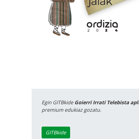
Egin GITBkide
Goierri Irrati Telebista ap
premium edukiaz gozatu.
GITBkide