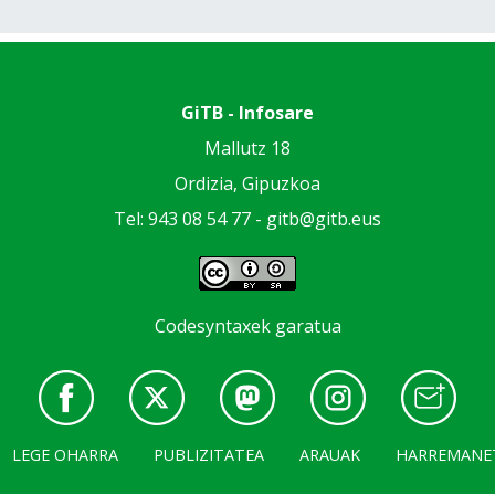
GiTB - Infosare
Mallutz 18
Ordizia, Gipuzkoa
Tel: 943 08 54 77 -
gitb@gitb.eus
Codesyntaxek garatua
LEGE OHARRA
PUBLIZITATEA
ARAUAK
HARREMANE