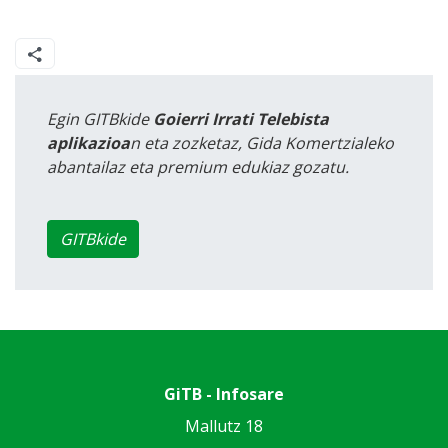
Egin GITBkide
Goierri Irrati Telebista
aplikazioa
n eta zozketaz, Gida Komertzialeko
abantailaz eta premium edukiaz gozatu.
GITBkide
GiTB - Infosare
Mallutz 18