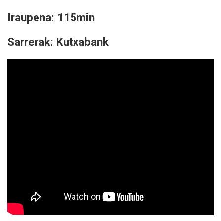
Iraupena: 115min
Sarrerak: Kutxabank