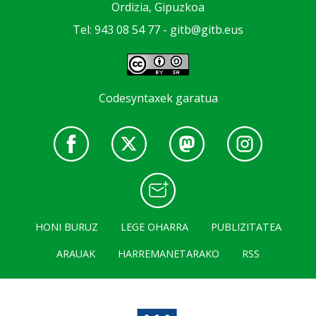
Ordizia, Gipuzkoa
Tel: 943 08 54 77 -
gitb@gitb.eus
Codesyntaxek garatua
HONI BURUZ
LEGE OHARRA
PUBLIZITATEA
ARAUAK
HARREMANETARAKO
RSS