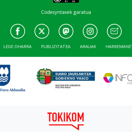
Codesyntaxek garatua
LEGE OHARRA
PUBLIZITATEA
ARAUAK
HARREMANE