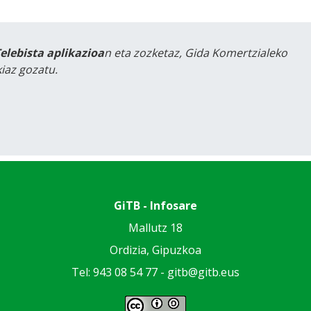
Telebista aplikazioa
n eta zozketaz, Gida Komertzialeko
iaz gozatu.
GiTB - Infosare
Mallutz 18
Ordizia, Gipuzkoa
Tel: 943 08 54 77 -
gitb@gitb.eus