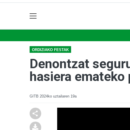
ORDIZIAKO FESTAK
Denontzat seguru
hasiera emateko 
GITB
2024ko uztailaren 19a