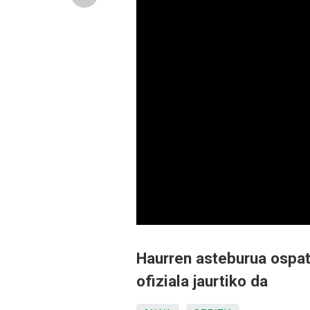
Haurren asteburua ospat
ofiziala jaurtiko da