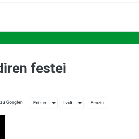
iren festei
azu Googlen
Entzun
Itzuli
Erraztu