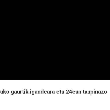
uko gaurtik igandeara eta 24ean txupinazo