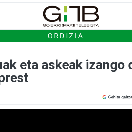
ORDIZIA
ak eta askeak izango d
prest
Gehitu gaitz