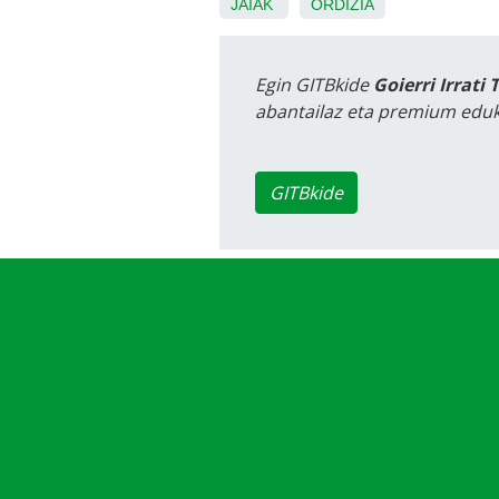
JAIAK
ORDIZIA
Egin GITBkide
Goierri Irrati 
abantailaz eta premium eduk
GITBkide