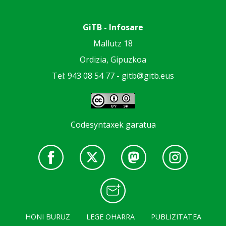
GiTB - Infosare
Mallutz 18
Ordizia, Gipuzkoa
Tel: 943 08 54 77 -
gitb@gitb.eus
Codesyntaxek garatua
HONI BURUZ
LEGE OHARRA
PUBLIZITATEA