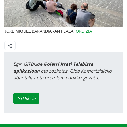
JOXE MIGUEL BARANDIARAN PLAZA,
ORDIZIA
Egin GITBkide
Goierri Irrati Telebista
aplikazioa
n eta zozketaz, Gida Komertzialeko
abantailaz eta premium edukiaz gozatu.
GITBkide