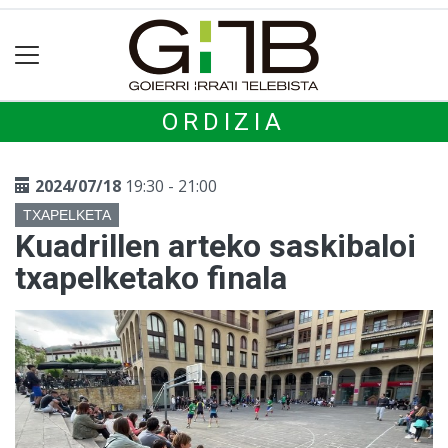
ORDIZIA
2024/07/18
19:30 - 21:00
TXAPELKETA
Kuadrillen arteko saskibaloi
txapelketako finala