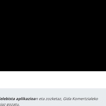
Telebista aplikazioa
n eta zozketaz, Gida Komertzialeko
iaz gozatu.