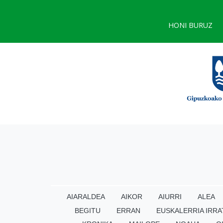
HONI BURUZ
AIARALDEA
AIKOR
AIURRI
ALEA
BEGITU
ERRAN
EUSKALERRIA IRRA