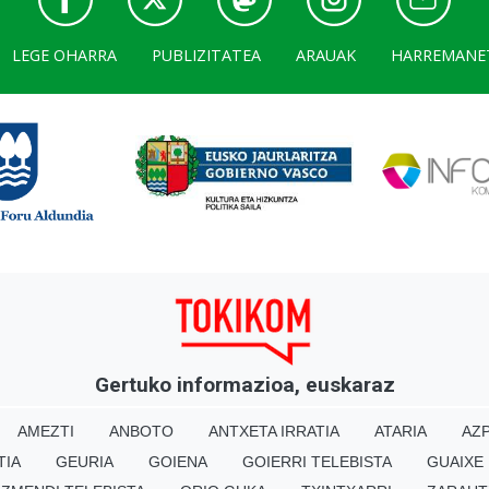
LEGE OHARRA
PUBLIZITATEA
ARAUAK
HARREMANE
Gertuko informazioa, euskaraz
AMEZTI
ANBOTO
ANTXETA IRRATIA
ATARIA
AZP
TIA
GEURIA
GOIENA
GOIERRI TELEBISTA
GUAIXE