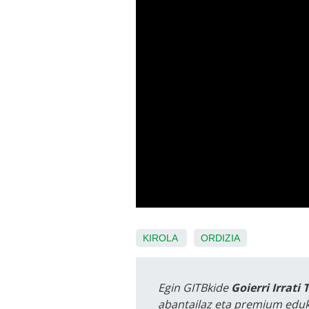
KIROLA
ORDIZIA
Egin GITBkide
Goierri Irrati 
abantailaz eta premium eduk