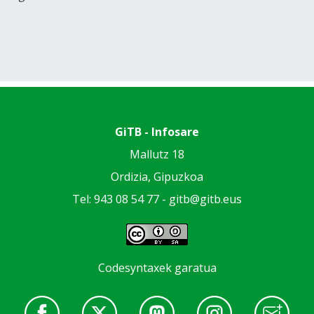
GiTB - Infosare
Mallutz 18
Ordizia, Gipuzkoa
Tel: 943 08 54 77 -
gitb@gitb.eus
Codesyntaxek garatua