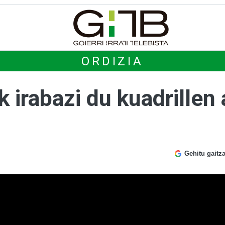
ORDIZIA
irabazi du kuadrillen 
Gehitu gaitz