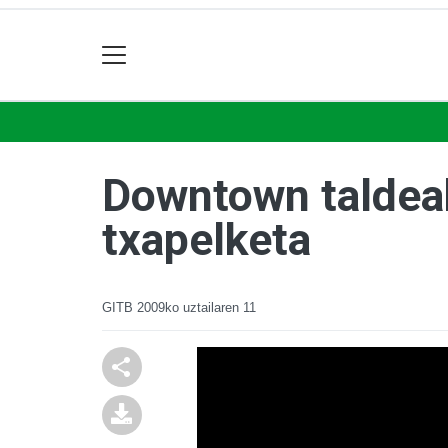
Downtown taldeak 
txapelketa
GITB
2009ko uztailaren 11