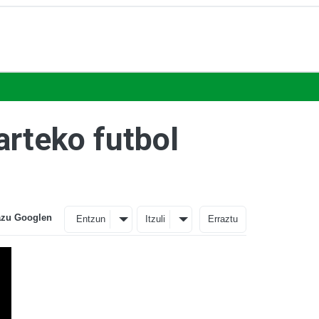
arteko futbol
azu Googlen
Entzun
Itzuli
Erraztu