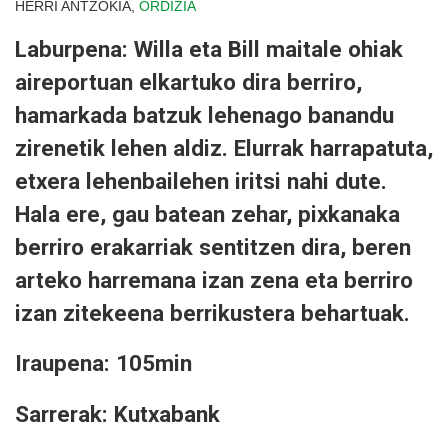
HERRI ANTZOKIA,
ORDIZIA
Laburpena: Willa eta Bill maitale ohiak
aireportuan elkartuko dira berriro,
hamarkada batzuk lehenago banandu
zirenetik lehen aldiz. Elurrak harrapatuta,
etxera lehenbailehen iritsi nahi dute.
Hala ere, gau batean zehar, pixkanaka
berriro erakarriak sentitzen dira, beren
arteko harremana izan zena eta berriro
izan zitekeena berrikustera behartuak.
Iraupena: 105min
Sarrerak: Kutxabank