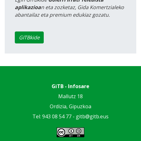
aplikazioa
n eta zozketaz, Gida Komertzialeko
abantailaz eta premium edukiaz gozatu.
GITBkide
GiTB - Infosare
Mallutz 18
Ordizia, Gipuzkoa
Tel: 943 08 54 77 -
gitb@gitb.eus