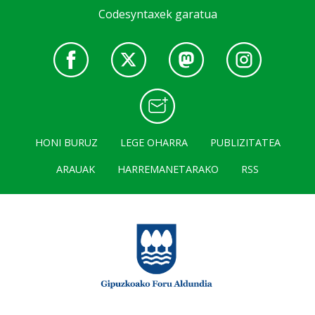
Codesyntaxek garatua
HONI BURUZ
LEGE OHARRA
PUBLIZITATEA
ARAUAK
HARREMANETARAKO
RSS