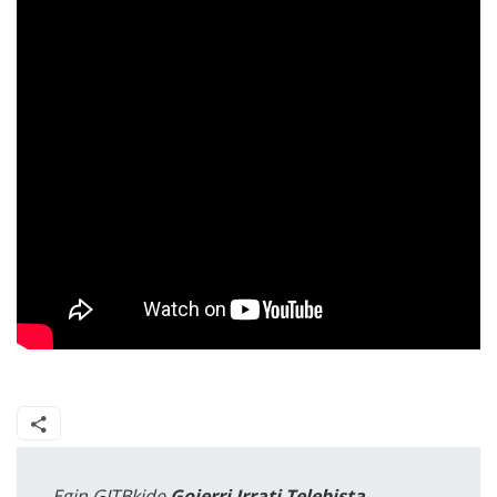
Egin GITBkide
Goierri Irrati Telebista